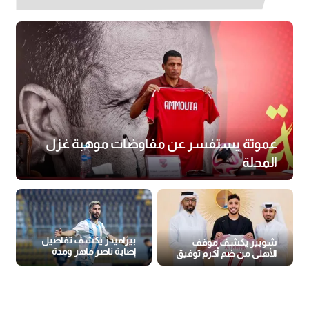
عموتة يستفسر عن مفاوضات موهبة غزل
المحلة
بيراميدز يكشف تفاصيل
شوبير يكشف موقف
إصابة ناصر ماهر ومدة
الأهلي من ضم أكرم توفيق
غيابه