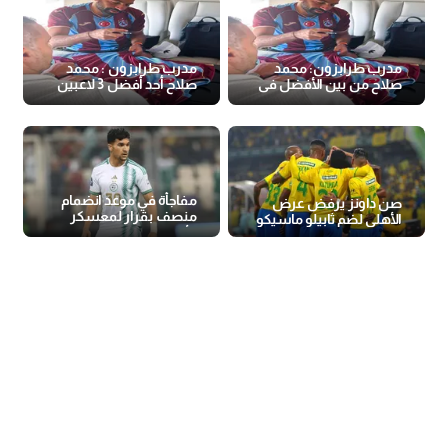
مدرب طرابزون: محمد
مدرب طرابزون : محمد
صلاح من بين الأفضل فى
صلاح أحد أفضل 3 لاعبين
العالم
في العالم
مفاجأة في موعد انضمام
صن داونز يرفض عرض
منصف بقرار لمعسكر
الأهلي لضم ثابيلو ماسيكو
الأهلي بإسبانيا