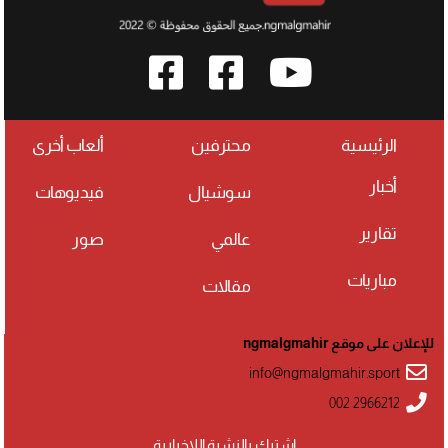
الرئيسية
محترفين
ألعاب أخرى
أخبار
سوشيال
فيديوهات
تقارير
عالمي
صور
مباريات
مقالات
للإعلان على موقع ngmalgmahir
info@ngmalgmahir.sport
002 2966212
اشترك بالنشرة اللإخبارية