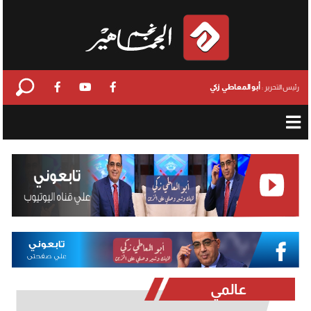
أبو المعاطي زكي
رئيس التحرير :
عالمي