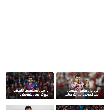
في أول ظهور لميسي
باريس يستهدف التعاقد
بعد المونديال.. إنتر ميامي
مع توريس لتعويض
يتعادل مع كولومبوس
جونزالو راموس
كرو