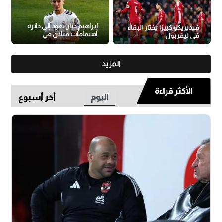
إبراهيم دياز يعود إلى دائرة
فيديريكو كييزا يختار البقاء
اهتمامات ميلان في
في ليفربول
الميركاتو
المزيد
الأكثر قراءة
اليوم
أخر أسبوع