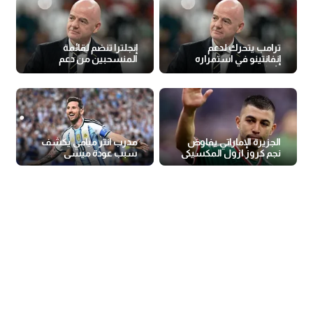
ترامب يتحرك لدعم
إنجلترا تنضم لقائمة
إنفانتينو في استمراره
المنسحبين من دعم
رئيسًا للفيفا
إنفانتينو
الجزيرة الإماراتي يفاوض
مدرب انتر ميامي يكشف
نجم كروز ازول المكسيكي
سبب عودة ميسي