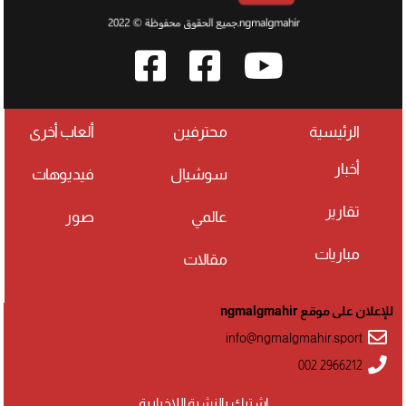
الرئيسية
محترفين
ألعاب أخرى
أخبار
سوشيال
فيديوهات
تقارير
عالمي
صور
مباريات
مقالات
للإعلان على موقع ngmalgmahir
info@ngmalgmahir.sport
002 2966212
اشترك بالنشرة اللإخبارية