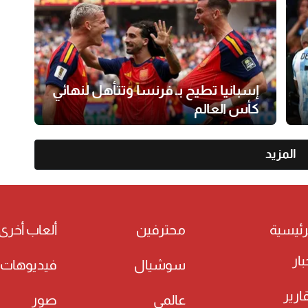
إسبانيا تطيح بـ فرنسا وتتأهل لنهائي
كأس العالم
المزيد
رئيسية
محترفين
ألعاب أخرى
بار
سوشيال
فيديوهات
ارير
عالمي
صور