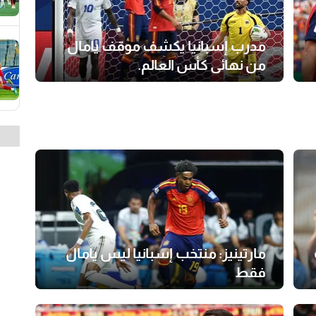
مدرب إسبانيا يكشف موقف يامال
من نهائى كأس العالم.
مارتينيز: منتخب إسبانيا ليس يامال
فقط