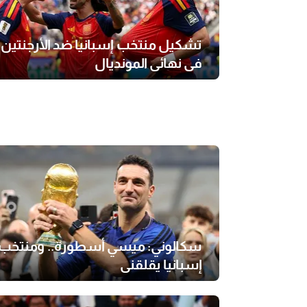
تشكيل منتخب إسبانيا ضد الأرجنتين
في نهائي المونديال
سكالوني: ميسي أسطورة.. ومنتخب
إسبانيا يقلقني