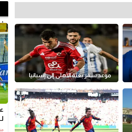
أخر 
موعد سفر بعثة الأهلي إلى إسبانيا
عل
لـ
منذ15 س