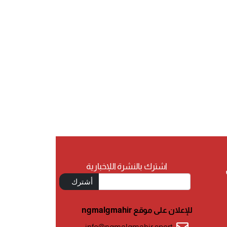
اشترك بالنشرة اللإخبارية
أشترك
للإعلان على موقع ngmalgmahir