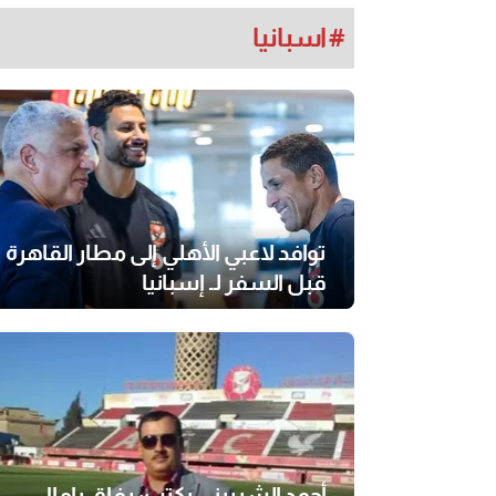
# اسبانيا
توافد لاعبي الأهلي إلى مطار القاهرة
قبل السفر لـ إسبانيا
أحمد الشربيني يكتب: رفاق يامال