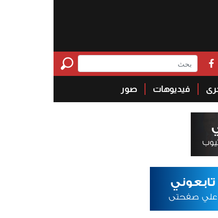
خرى
فيديوهات
صور