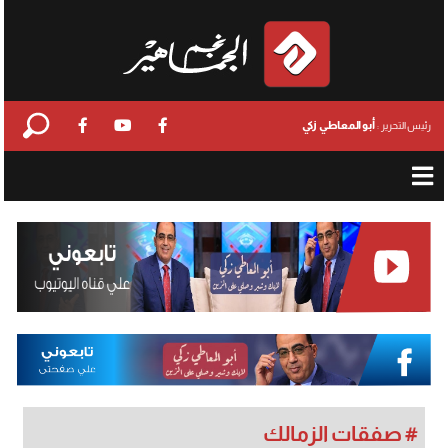
أبو المعاطي زكي
رئيس التحرير :
# صفقات الزمالك