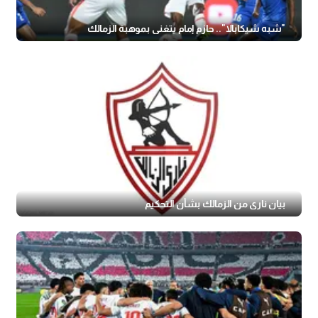
"شبه شيكابالا".. حازم إمام يتغنى بموهبة الزمالك
بيان ناري من الزمالك بشأن التحكيم