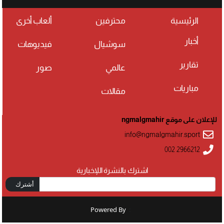
الرئيسية
محترفين
ألعاب أخرى
أخبار
سوشيال
فيديوهات
تقارير
عالمي
صور
مباريات
مقالات
للإعلان على موقع ngmalgmahir
info@ngmalgmahir.sport
002 2966212
اشترك بالنشرة اللإخبارية
أشترك
Powered By
: