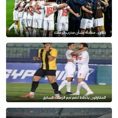
خاص.. مفاجأة بشأن مدرب الزمالك
المقاولون يخطط لضم نجم الزمالك السابق