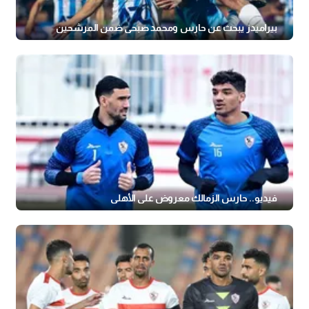
بيراميدز يبحث عن حارس ومحمد صبحي ضمن المرشحين
فيديو.. حارس الزمالك معروض على الأهلي