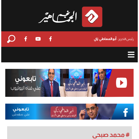
أبو المعاطي زكي
رئيس التحرير :
# محمد صبحي