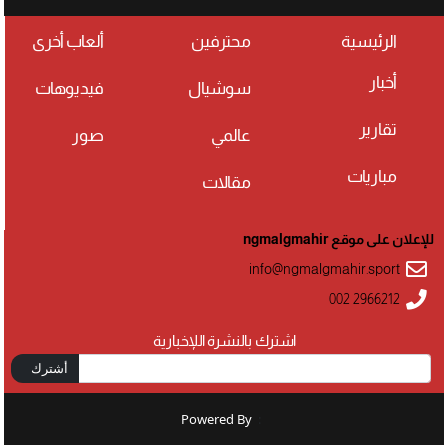
الرئيسية
محترفين
ألعاب أخرى
أخبار
سوشيال
فيديوهات
تقارير
عالمي
صور
مباريات
مقالات
للإعلان على موقع ngmalgmahir
info@ngmalgmahir.sport
002 2966212
اشترك بالنشرة اللإخبارية
أشترك
Powered By
: