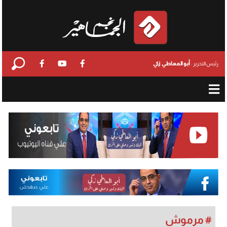
أبو المعاطي زكي
رئيس التحرير :
# مرموش