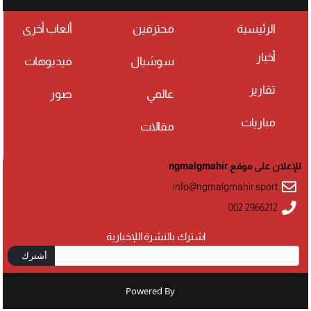
الرئيسية
محترفين
ألعاب أخرى
أخبار
سوشيال
فيديوهات
تقارير
عالمي
صور
مباريات
مقالات
للإعلان على موقع ngmalgmahir
info@ngmalgmahir.sport
002 2966212
اشترك بالنشرة اللإخبارية
أشترك
Powered By
: