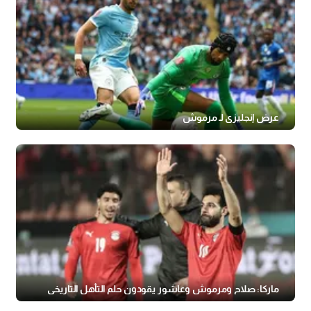
عرض إنجليزي لـ مرموش
ماركا: صلاح ومرموش وعاشور يقودون حلم التأهل التاريخي