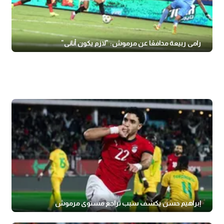
رامي ربيعة مدافعًا عن مرموش: "لازم يكون أناني"
إبراهيم حسن يكشف سبب تراجع مستوى مرموش