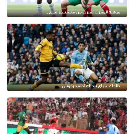
موهبة المغرب يقترب من مانشستر سيتي
جالطة سراي يتحرك لضم مرموش