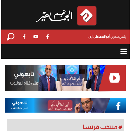
أبو المعاطي زكي
رئيس التحرير :
# منتخب فرنسا