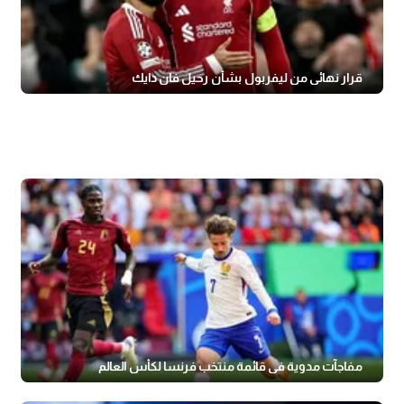
قرار نهائي من ليفربول بشأن رحيل فان دايك
مفاجآت مدوية في قائمة منتخب فرنسا لكأس العالم