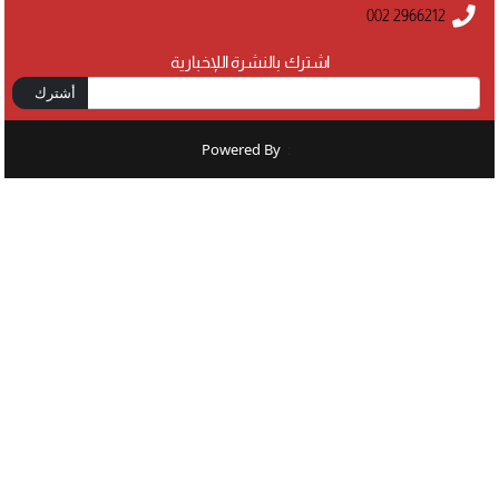
002 2966212
اشترك بالنشرة اللإخبارية
أشترك
Powered By
: