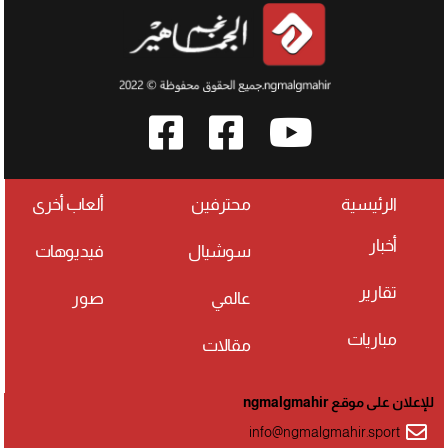
الرئيسية
محترفين
ألعاب أخرى
أخبار
سوشيال
فيديوهات
تقارير
عالمي
صور
مباريات
مقالات
للإعلان على موقع ngmalgmahir
info@ngmalgmahir.sport