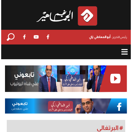
أبو المعاطي زكي
رئيس التحرير :
# البرتغالي