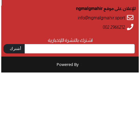
للإعلان على موقع ngmalgmahir
info@ngmalgmahir.sport
002 2966212
اشترك بالنشرة اللإخبارية
أشترك
Powered By
: