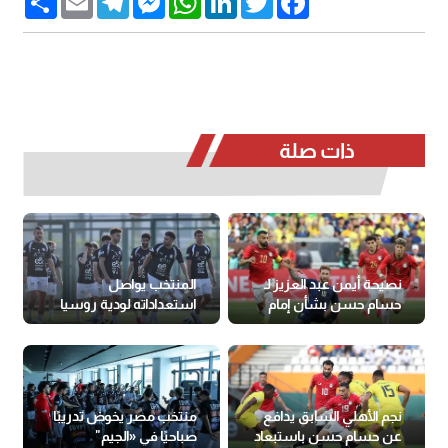
ذات صلة
نصيحة أيمن عبد العزيز لـ
المنتخب يواصل
حسام حسن بشأن إمام
استعداداته لودية روسيا
عاشور
بمشاركة مرموش وعبد
الكريم
نجم الأهلي السابق يدافع
منتخب مصر يخوض تدريبًا
عن حسام حسن باستبعاد
صباحيًا في «الجيم"