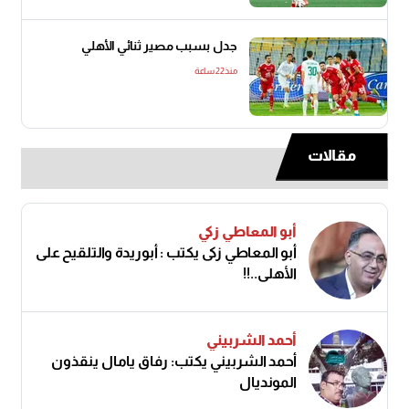
جدل بسبب مصير ثنائي الأهلي
منذ22 ساعة
مقالات
أبو المعاطي زكي
أبو المعاطي زكى يكتب : أبوريدة والتلقيح على
الأهلى..!!
أحمد الشربيني
أحمد الشربيني يكتب: رفاق يامال ينقذون
المونديال