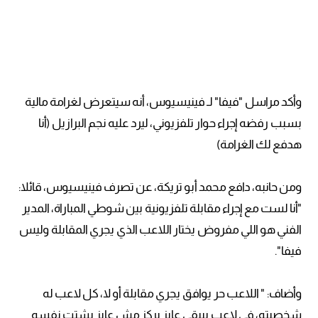
وأكد مراسل "فيفا" لـ فينيسيوس، أنه سيتعرض لغرامة مالية
بسبب رفضه إجراء حوار تلفزيوني، ليرد عليه نجم البرازيل (أنا
هدفع لك الغرامة)
ومن حانبه، دافع محمد أبو تريكة، عن تصرف فينيسيوس، قائلا:
"أنا لست مع إجراء مقابلة تلفزيونية بين شوطي المباراة، المدير
الفني هو اللي مفروض يختار اللاعب الذي يجري المقابلة وليس
فيفا".
وأضاف: " اللاعب حر يوافق يجري مقابلة أو لا، كل لاعب له
شخصيته، في لاعب بيبقى عايز يركز مش عايز يشتت نفسه