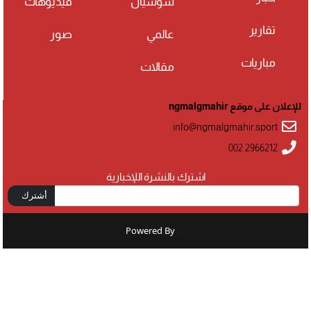
سوشيال
فيديوهات
تقارير
عالمي
صور
مباريات
مقالات
للإعلان على موقع ngmalgmahir
info@ngmalgmahir.sport
002 2966212
اشترك بالنشرة اللإخبارية
أشترك
Powered By
: