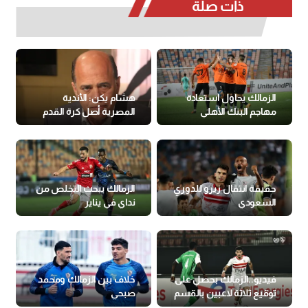
ذات صلة
الزمالك يحاول استعادة
هشام يكن: الأندية
مهاجم البنك الأهلي
المصرية أصل كرة القدم
حقيقة انتقال زيزو للدوري
الزمالك يبحث التخلص من
السعودي
نداي في يناير
فيديو..الزمالك بحصل على
خلاف بين الزمالك ومحمد
توقيع ثلاثة لاعبين بالقسم
صبحي
الثاني