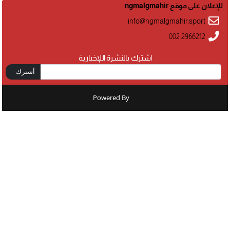
للإعلان على موقع ngmalgmahir
info@ngmalgmahir.sport
002 2966212
اشترك بالنشرة اللإخبارية
أشترك
Powered By
: