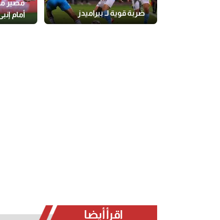
مصير مش
ضربة قوية لـ بيراميدز
أمام إنبي
اقرأ أيضا