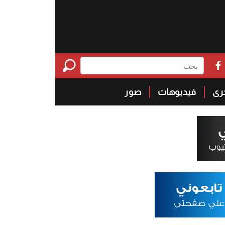
خرى
فيديوهات
صور