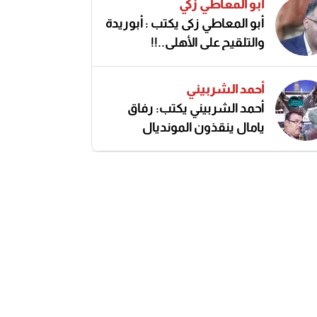
أبو المعاطي زكي
أبو المعاطي زكى يكتب : أبوريدة
والتلقيح على الأهلى..!!
أحمد الشربيني
أحمد الشربيني يكتب: رفاق
يامال ينقذون المونديال