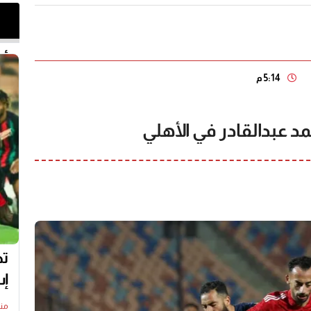
أخر 
5:14 م
عبدالقادر في الأهلي
تط
إس
منذ7 سا