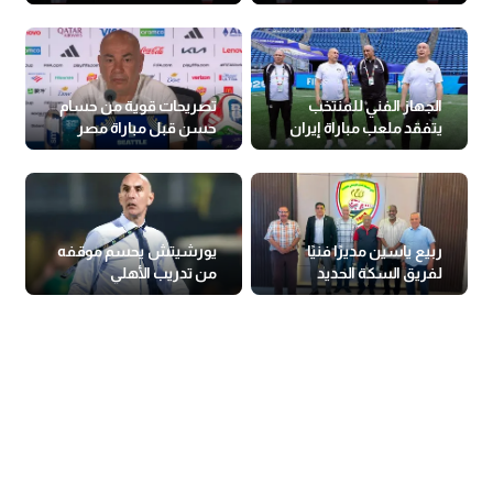
كأس العالم
جديدة
الجهاز الفني للمنتخب
تصريحات قوية من حسام
يتفقد ملعب مباراة إيران
حسن قبل مباراة مصر
وإيران
ربيع ياسين مديرًا فنيًا
يورشيتش يحسم موقفه
لفريق السكة الحديد
من تدريب الأهلي