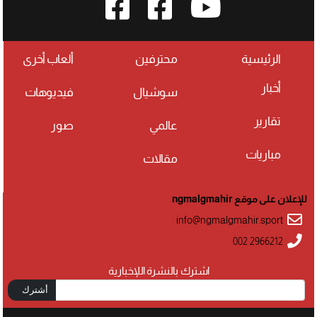
الرئيسية
محترفين
ألعاب أخرى
أخبار
سوشيال
فيديوهات
تقارير
عالمي
صور
مباريات
مقالات
للإعلان على موقع ngmalgmahir
info@ngmalgmahir.sport
002 2966212
اشترك بالنشرة اللإخبارية
أشترك