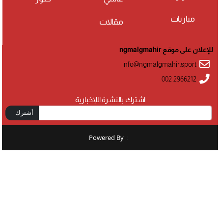
مباريات
مقالات
للإعلان على موقع ngmalgmahir
info@ngmalgmahir.sport
002 2966212
اشترك بالنشرة اللإخبارية
أشترك
Powered By
: