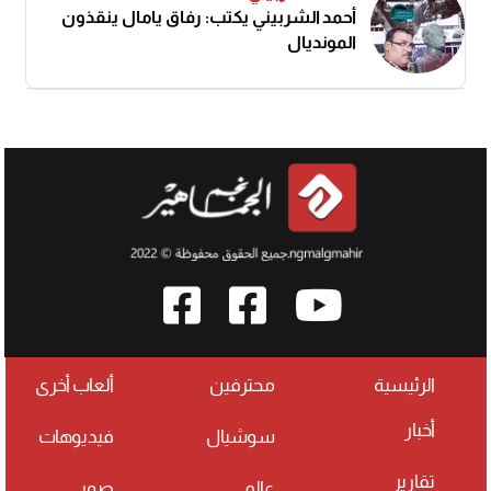
أحمد الشربيني يكتب: رفاق يامال ينقذون
المونديال
الرئيسية
محترفين
ألعاب أخرى
أخبار
سوشيال
فيديوهات
تقارير
عالمي
صور