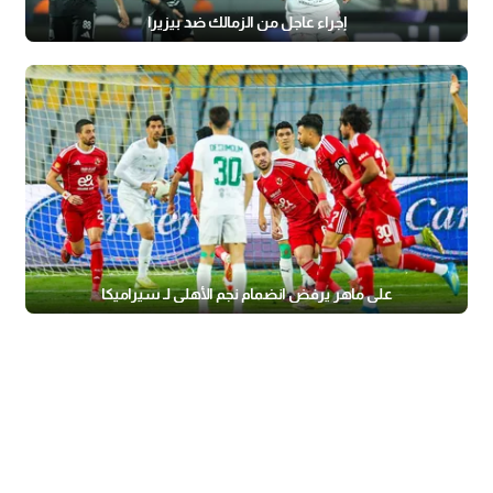
إجراء عاجل من الزمالك ضد بيزيرا
علي ماهر يرفض انضمام نجم الأهلي لـ سيراميكا