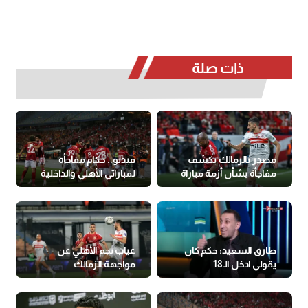
ذات صلة
مصدر بالزمالك يكشف
فيديو.. حكام مفاجأة
مفاجأة بشأن أزمة مباراة
لمباراتي الأهلي والداخلية
القمة
والزمالك وفاركو
طارق السعيد: حكم كان
غياب نجم الأهلي عن
يقولي ادخل الـ18
مواجهة الزمالك
وهحسبلك ضربة جزاء