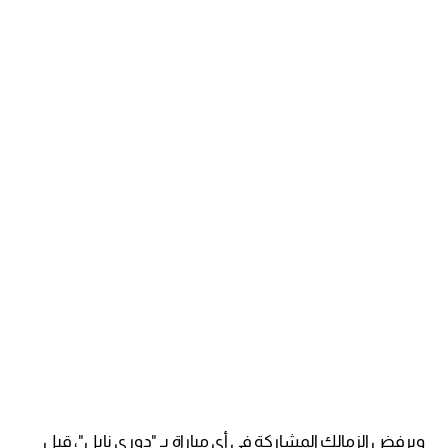
ويرفض الزمالك المشاركة في أي مباراة بـ "دوري نايل"، قبل