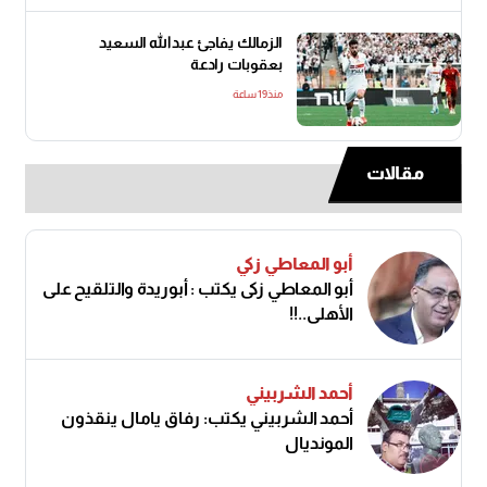
الزمالك يفاجئ عبدالله السعيد
بعقوبات رادعة
منذ19 ساعة
مقالات
أبو المعاطي زكي
أبو المعاطي زكى يكتب : أبوريدة والتلقيح على
الأهلى..!!
أحمد الشربيني
أحمد الشربيني يكتب: رفاق يامال ينقذون
المونديال