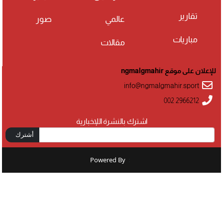
تقارير
عالمي
صور
مباريات
مقالات
للإعلان على موقع ngmalgmahir
info@ngmalgmahir.sport
002 2966212
اشترك بالنشرة اللإخبارية
أشترك
Powered By
: