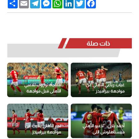
Share
Email
Telegram
Messenger
WhatsApp
LinkedIn
Twitter
Facebook
ذات صلة
غياب رباعي الأهلي عن
مفاجأة توروب للاعبي
مواجهة بيراميدز
الأهلي قبل مواجهة
بيراميدز
أحمد بلال: "لاعبو الأهلي
نجم الأهلي يغيب عن
ميستاهلوش اللي
مواجهة بيراميدز
بياخدوه"