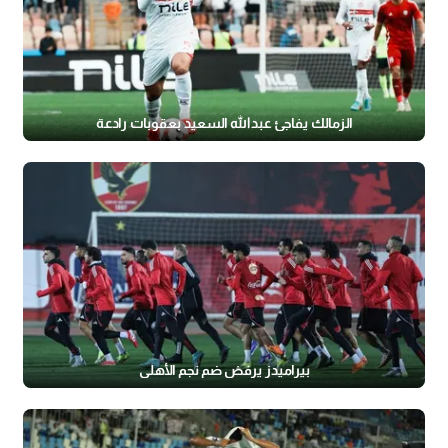
الزمالك يفاجئ عبدالله السعيد بعقوبات رادعة
بيراميدز يرفض ضم نجم الأهلي