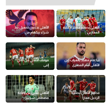
الأهلي يحسم مصير لاعبيه
الأهلي يدرس تفعيل بند
المعارين
شراء بيكهام من
سيراميكا
بيكهام مهدد بالغياب عن
موقف الأهلي من ثلاثي
الأهلي أمام المصري
إنبي
مدافع الأهلي يطلب
الأهلي يعلن عن إصابة
الرحيل معاراً
مصطفى شوبير