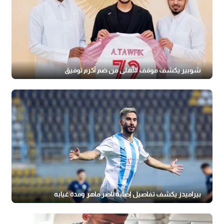
شوبير يكشف موقف الأهلي من ضم أكرم توفيق
بيراميدز يكشف تفاصيل إصابة ناصر ماهر ومدة غيابه