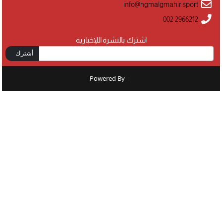
info@ngmalgmahir.sport
002 2966212
اشترك بالنشرة اللإخبارية
أشترك
Powered By
: