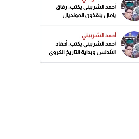
أحمد الشربيني يكتب: رفاق
يامال ينقذون المونديال
أحمد الشربيني
أحمد الشربيني يكتب: أحفاد
الأندلس وبداية التاريخ الكروي
النزيه