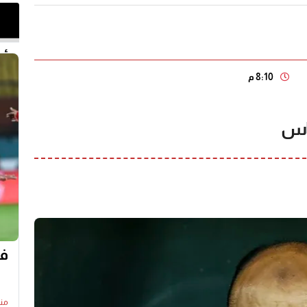
أخر 
8:10 م
حاس
في
منذ7 سا