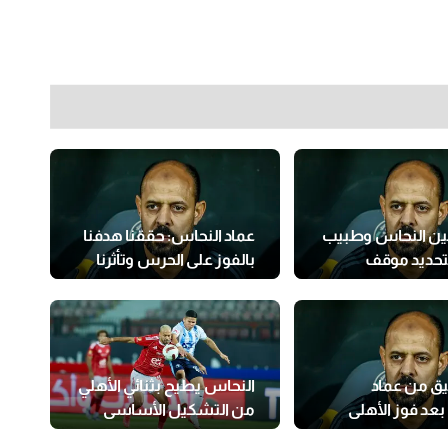
ن النحاس وطبيب
عماد النحاس: حققنا هدفنا
لتحديد موقف
بالفوز على الحرس وتأثرنا
ن
بالغيابات
يق من عماد
النحاس يطيح بثنائي الأهلي
عد فوز الأهلي
من التشكيل الأساسي
اميكا