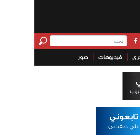
خرى
فيديوهات
صور