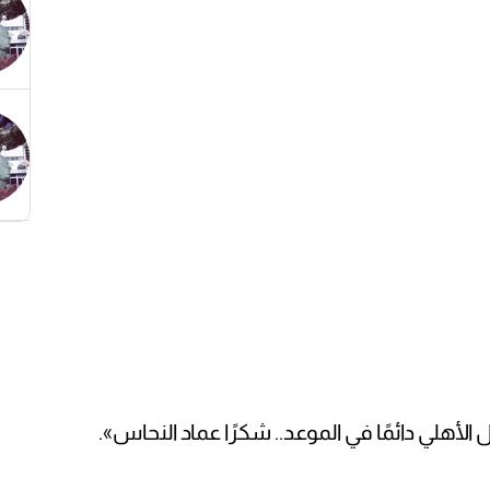
لأهلي دائمًا في الموعد.. شكرًا عماد النحاس».