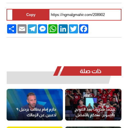
Copy
Share
Email
Telegram
Messenger
WhatsApp
LinkedIn
Twitter
Facebook
ذات صلة
محمد شريف بعد التتويج
حازم إمام يطالب برحيل ٩
بالسوبر: نعدكم بالأفضل
لاعبين عن الزمالك
دائما