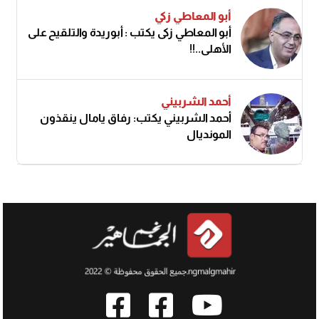
أبو المعاطي زكي
أبو المعاطي زكى يكتب : أبوريدة والتلقيح على
الأهلى..!!
أحمد الشربيني
أحمد الشربيني يكتب: رفاق يامال ينقذون
المونديال