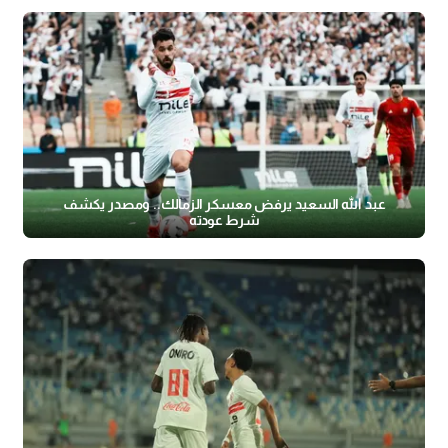
عبد الله السعيد يرفض معسكر الزمالك.. ومصدر يكشف
شرط عودته