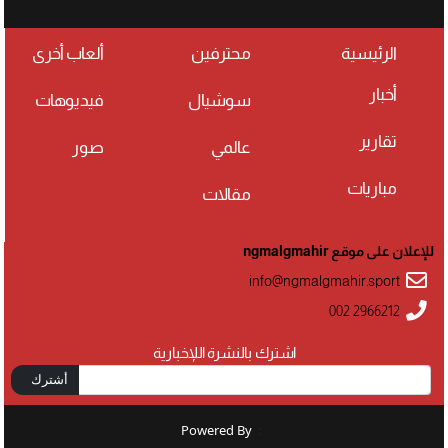
الرئيسية
محترفين
ألعاب أخرى
أخبار
سوشيال
فيديوهات
تقارير
عالمي
صور
مباريات
مقالات
للإعلان على موقع ngmalgmahir
info@ngmalgmahir.sport
002 2966212
اشترك بالنشرة اللإخبارية
أشترك
Powered By
: