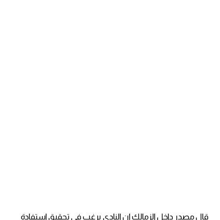
قال مصدر داخل الزمالك إن النادي يرغب في تحقيق استفادة