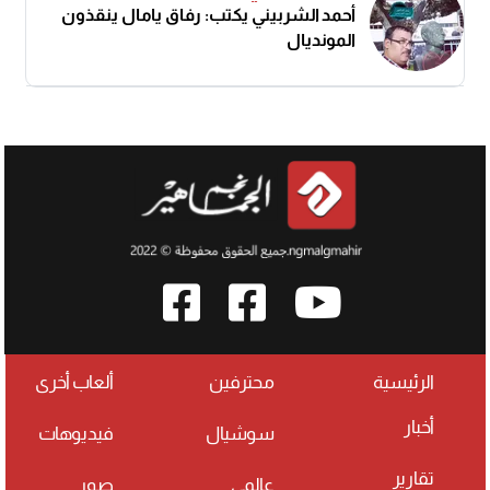
أحمد الشربيني يكتب: رفاق يامال ينقذون
المونديال
الرئيسية
محترفين
ألعاب أخرى
أخبار
سوشيال
فيديوهات
تقارير
عالمي
صور