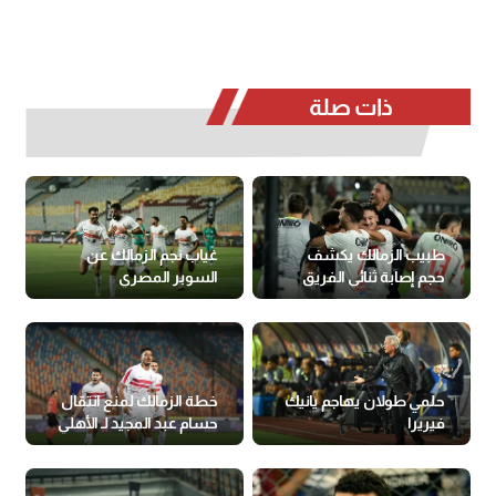
ذات صلة
طبيب الزمالك يكشف
غياب نجم الزمالك عن
حجم إصابة ثنائي الفريق
السوبر المصري
قبل مواجهة الأهلي
حلمي طولان يهاجم يانيك
خطة الزمالك لمنع انتقال
فيريرا
حسام عبد المجيد لـ الأهلي