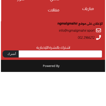
مباريات
مقالات
للإعلان على موقع ngmalgmahir
info@ngmalgmahir.sport
002 2966212
اشترك بالنشرة اللإخبارية
أشترك
Powered By
: