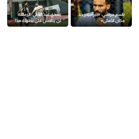
باسم مرسي: «بيراميدز خد
مجدي عبد الغني: الزمالك
مكان الأهلي»
لن ينافس على بطولة هذا
الموسم