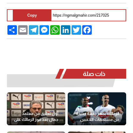
Copy
Share
Email
Telegram
Messenger
WhatsApp
LinkedIn
Twitter
Facebook
ذات صلة
الزمالك يجهز دفعة جديدة
أول تعليق من معتمد
من مستحقات اللاعبين
جمال بعد فوز الزمالك على
شباب بلوزداد