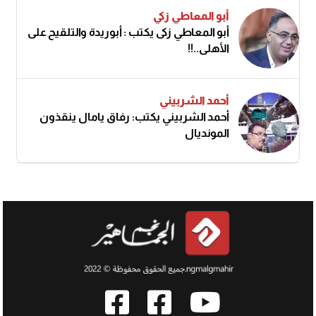
أبو المعاطي زكي
أبو المعاطي زكى يكتب : أبوريدة والتلقيح على
الأهلى..!!
أحمد الشربيني
أحمد الشربيني يكتب: رفاق يامال ينقذون
المونديال