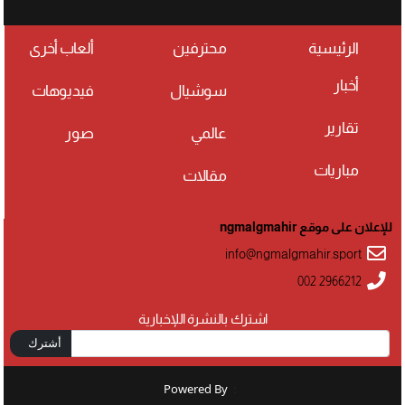
الرئيسية
محترفين
ألعاب أخرى
أخبار
سوشيال
فيديوهات
تقارير
عالمي
صور
مباريات
مقالات
للإعلان على موقع ngmalgmahir
info@ngmalgmahir.sport
002 2966212
اشترك بالنشرة اللإخبارية
أشترك
Powered By
: