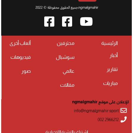
الرئيسية
محترفين
ألعاب أخرى
أخبار
سوشيال
فيديوهات
تقارير
عالمي
صور
مباريات
مقالات
للإعلان على موقع ngmalgmahir
info@ngmalgmahir.sport
002 2966212
اشترك بالنشرة اللإخبارية