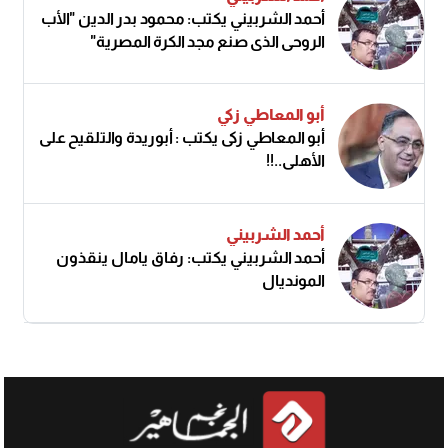
أحمد الشربيني يكتب: محمود بدر الدين "الأب
الروحي الذي صنع مجد الكرة المصرية"
أبو المعاطي زكي
أبو المعاطي زكى يكتب : أبوريدة والتلقيح على
الأهلى..!!
أحمد الشربيني
أحمد الشربيني يكتب: رفاق يامال ينقذون
المونديال