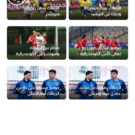
الزمالك يبحث خوض 3
الزمالك يُجهز زيزو لـ
وديات في التوقف
فيوتشر
مواعيد مباريات دور ربع
صدام بين الزمالك
نهائي كأس الكونفدرالية
وفيوتشر في الكونفدرالية
الزمالك يقترب من تجديد
جوميز يستقر على حارس
عقدي عواد وصبحي
الزمالك أمام الأهلي