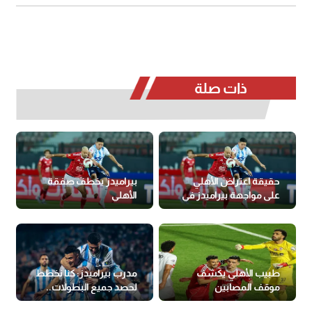
ذات صلة
حقيقة اعتراض الأهلي
بيراميدز يخطف صفقة
على مواجهة بيراميدز في
الأهلي
السوبر المصري
طبيب الأهلي يكشف
مدرب بيراميدز: كنا نخطط
موقف المصابين
لحصد جميع البطولات..
وعانينا من ظلم تحكيمي