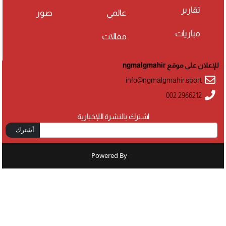
تقارير
عالمي
صور
مباريات
مقالات
للإعلان على موقع ngmalgmahir
info@ngmalgmahir.sport
002 2966212
اشترك بالنشرة اللإخبارية
أشترك
Powered By
: