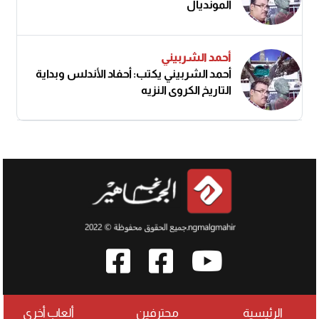
المونديال
أحمد الشربيني
أحمد الشربيني يكتب: أحفاد الأندلس وبداية
التاريخ الكروي النزيه
الرئيسية
محترفين
ألعاب أخرى