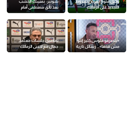
وكيل فتوح يعرض شروط
شوبير: بمسك الخشب
التجديد على الزمالك
بعد تألق مصطفى أمام
البرازيل
«بتصرفو فلوس كتير إنتو
تفاصيل جلسات معتمد
مش قدها».. رسائل نارية
جمال مع لاعبي الزمالك
من حازم إمام لمجلس
الزمالك