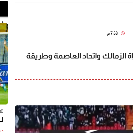
أخر 
7:58 م
اراة الزمالك واتحاد العاصمة وطريقة
عل
لـ
منذ12 س