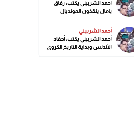
أحمد الشربيني يكتب: رفاق
يامال ينقذون المونديال
أحمد الشربيني
أحمد الشربيني يكتب: أحفاد
الأندلس وبداية التاريخ الكروي
النزيه