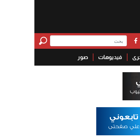
خرى
فيديوهات
صور