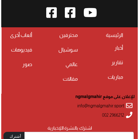
الرئيسية
محترفين
ألعاب أخرى
أخبار
سوشيال
فيديوهات
تقارير
عالمي
صور
مباريات
مقالات
للإعلان على موقع ngmalgmahir
info@ngmalgmahir.sport
002 2966212
اشترك بالنشرة اللإخبارية
أشترك