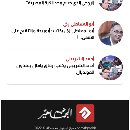
الروحي الذي صنع مجد الكرة المصرية"
أبو المعاطي زكي
أبو المعاطي زكى يكتب : أبوريدة والتلقيح على
الأهلى..!!
أحمد الشربيني
أحمد الشربيني يكتب: رفاق يامال ينقذون
المونديال