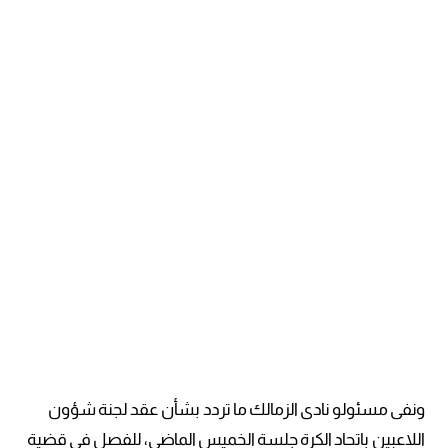
ونفى مسئولو نادى الزمالك ما تردد بشأن عقد لجنة شؤون
اللاعبين باتحاد الكرة جلسة الخميس الماضى، للفصل في قضية