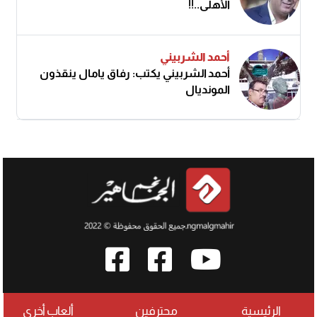
الأهلى..!!
أحمد الشربيني
أحمد الشربيني يكتب: رفاق يامال ينقذون
المونديال
الرئيسية
محترفين
ألعاب أخرى