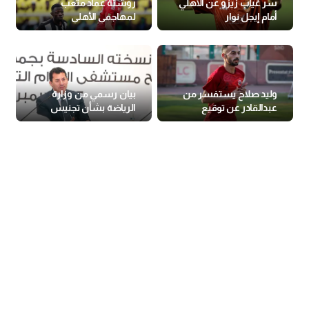
سر غياب زيزو عن الأهلي
روشتة عماد متعب
أمام إيجل نوار
لمهاجمي الأهلي
وليد صلاح يستفسر من
بيان رسمي من وزارة
عبدالقادر عن توقيع
الرياضة بشأن تجنيس
للزمالك
اللاعبين المصريين