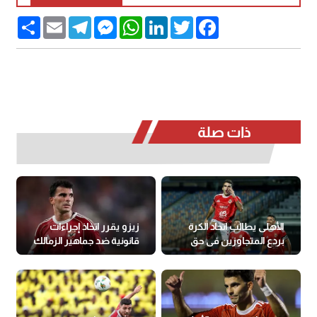
Share
Email
Telegram
Messenger
WhatsApp
LinkedIn
Twitter
Facebook
ذات صلة
الأهلى يطالب اتحاد الكرة
زيزو يقرر اتخاذ إجراءات
بردع المتجاوزين فى حق
قانونية ضد جماهير الزمالك
زيزو
(فيديو)