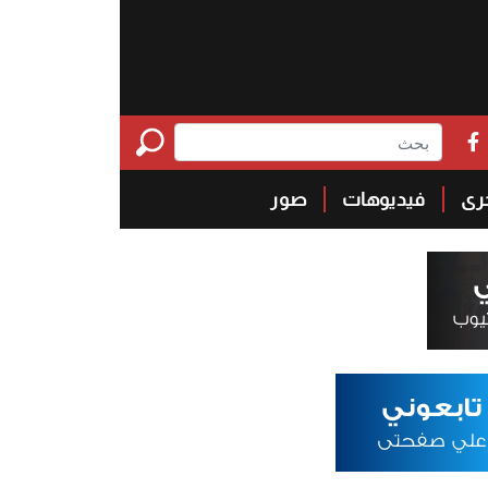
خرى
فيديوهات
صور