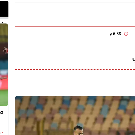
أخر 
6:38 م
في
منذ13 س