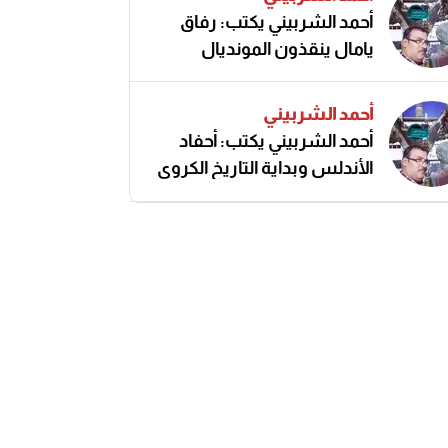
أحمد الشربيني يكتب: رفاق
يامال ينقذون المونديال
أحمد الشربيني
أحمد الشربيني يكتب: أحفاد
الأندلس وبداية التاريخ الكروي
النزيه