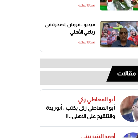
منذ18 ساعة
فيديو.. فرمان الصخرة في
رباعي الأهلي
منذ18 ساعة
مقالات
أبو المعاطي زكي
أبو المعاطي زكى يكتب : أبوريدة
والتلقيح على الأهلى..!!
أحمد الشربيني