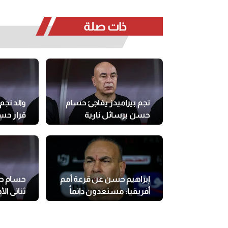
ذات صلة
نجم بيراميدز يفاجئ حسام
والد نجم
حسن برسائل نارية
قرار حس
نجله
إبراهيم حسن عن قرعة أمم
حسام ح
أفريقيا: مستعدون دائماً
ثنائي ال
لأي تحديات
قائمة ال