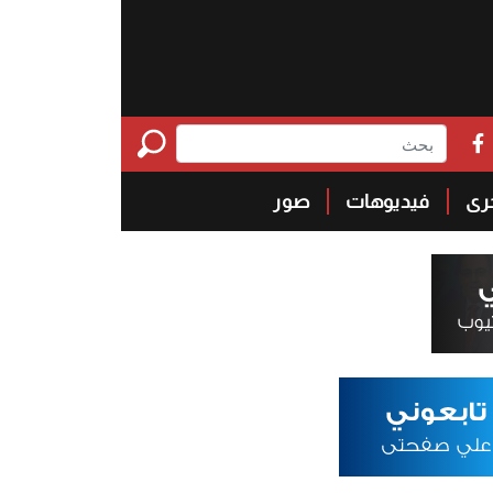
خرى
فيديوهات
صور