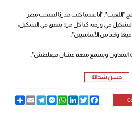
"اللعيب": "أنا عندما كنت مدربًا لمنتخب مصر،
لتشكيل في ورقة، كنا كل مرة بنتفق في التشكيل،
يها واحد من الأساسيين".
زه المعاون ويسمع منهم عشان ميغلطش".
حسن شحاتة
Share
Email
Telegram
Messenger
WhatsApp
LinkedIn
Twitter
Facebook
C