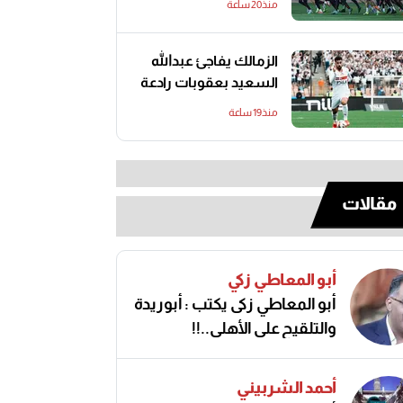
منذ20 ساعة
الزمالك يفاجئ عبدالله
السعيد بعقوبات رادعة
منذ19 ساعة
مقالات
أبو المعاطي زكي
أبو المعاطي زكى يكتب : أبوريدة
والتلقيح على الأهلى..!!
أحمد الشربيني