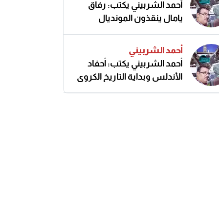
أحمد الشربيني يكتب: رفاق
يامال ينقذون المونديال
أحمد الشربيني
أحمد الشربيني يكتب: أحفاد
الأندلس وبداية التاريخ الكروي
النزيه