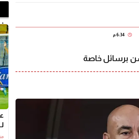
أخر 
6:34 م
 برسائل خاصة
عل
لـ
منذ19 س