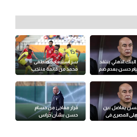
 البنك الأهلي ينتقد
سر استبعاد مصطفى
ام حسن بعدم ضم
محمد من قائمة منتخب
مصر
سن يفاضل بين
قرار مفاجئ من حسام
أهلي المصري في
حسن بشأن حراس
مونديال
المنتخب