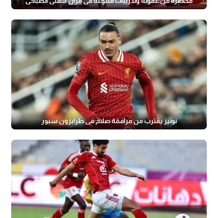
محاضرة من عموتة وتدريبات متنوعة في مران الأهلي الصباحي
نونيز يقترب من مرافقة صلاح في طرابزون سبور