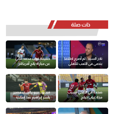
ذات صلة
نادر السيد : لم أصرح اطلاقا
حقيقة غياب محمد هاني
بندمي في اللعب للأهلي
عن مباراة يانج أفريكانز
صدمة في الأهلي بسبب
فيديو.. بيبو يكشف مصير
مدة غياب ديانج
ياسر إبراهيم بعد إصابته