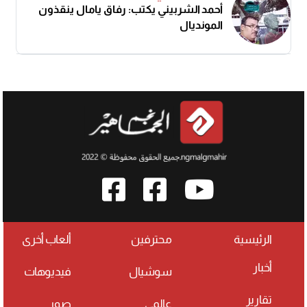
أحمد الشربيني يكتب: رفاق يامال ينقذون
المونديال
الرئيسية
محترفين
ألعاب أخرى
أخبار
سوشيال
فيديوهات
تقارير
عالمي
صور