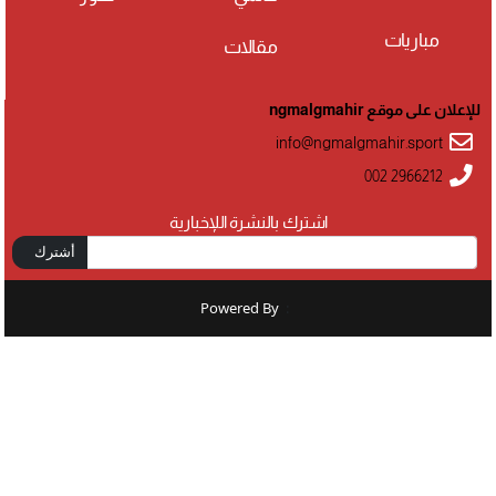
مباريات
مقالات
للإعلان على موقع ngmalgmahir
info@ngmalgmahir.sport
002 2966212
اشترك بالنشرة اللإخبارية
أشترك
Powered By
: