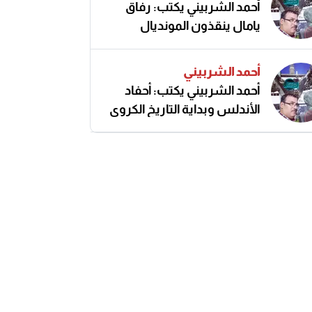
أحمد الشربيني يكتب: رفاق
يامال ينقذون المونديال
أحمد الشربيني
أحمد الشربيني يكتب: أحفاد
الأندلس وبداية التاريخ الكروي
النزيه