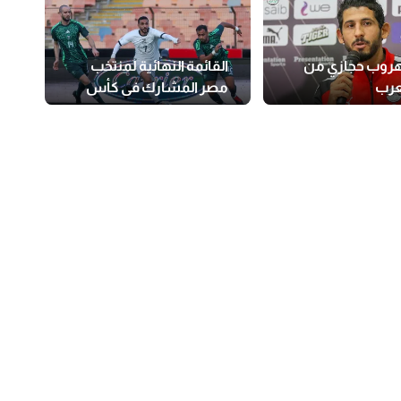
روب حجازي من
القائمة النهائية لمنتخب
عرب
مصر المشارك في كأس
العرب