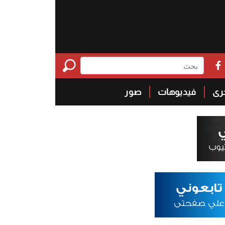
خرى
فيديوهات
صور