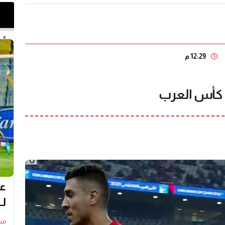
أخر 
12:29 م
كأس العرب
عل
لـ
منذ23 س