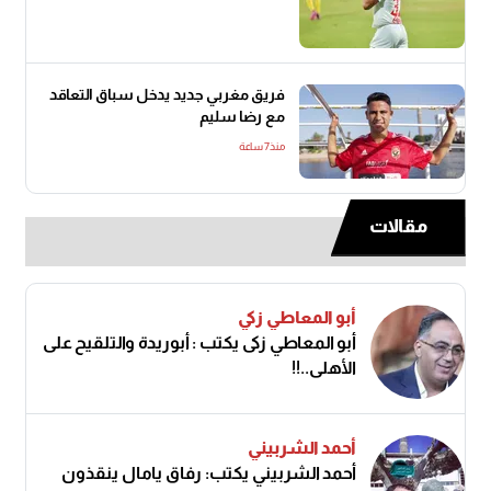
فريق مغربي جديد يدخل سباق التعاقد
مع رضا سليم
منذ7 ساعة
مقالات
أبو المعاطي زكي
أبو المعاطي زكى يكتب : أبوريدة والتلقيح على
الأهلى..!!
أحمد الشربيني
أحمد الشربيني يكتب: رفاق يامال ينقذون