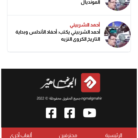
المونديال
أحمد الشربيني
أحمد الشربيني يكتب: أحفاد الأندلس وبداية
التاريخ الكروي النزيه
الرئيسية
محترفين
ألعاب أخرى