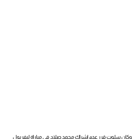
وكان سلوت قرر عدم إشراك محمد صلاح في مباراة ليفربول