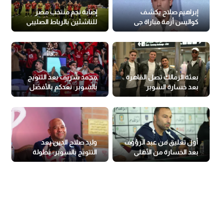
إبراهيم صلاح يكشف
إصابة نجم منتخب مصر
كواليس أزمة مباراة جى
للناشئين بالرباط الصليبي
والقناطر
بعثة الزمالك تصل القاهرة
محمد شريف بعد التتويج
بعد خسارة السوبر
بالسوبر: نعدكم بالأفضل
دائما
أول تعليق من عبد الرؤوف
وليد صلاح الدين بعد
بعد الخسارة من الأهلي
التتويج بالسوبر: بطولة
عن جدارة واستحقاق