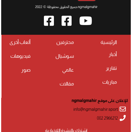
الرئيسية
محترفين
ألعاب أخرى
أخبار
سوشيال
فيديوهات
تقارير
عالمي
صور
مباريات
مقالات
للإعلان على موقع ngmalgmahir
info@ngmalgmahir.sport
002 2966212
اشترك بالنشرة اللإخبارية