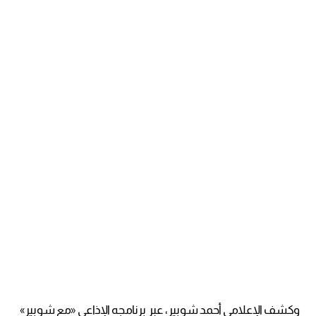
وكشف الإعلامي أحمد شوبير، عبر برنامجه الإذاعي «مع شوبير»