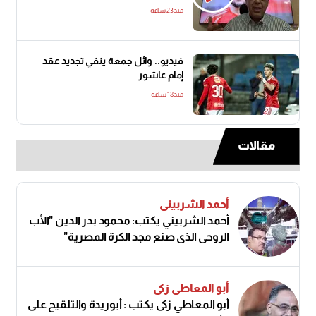
منذ23 ساعة
فيديو.. وائل جمعة ينفي تجديد عقد
إمام عاشور
منذ18 ساعة
مقالات
أحمد الشربيني
أحمد الشربيني يكتب: محمود بدر الدين "الأب
الروحي الذي صنع مجد الكرة المصرية"
أبو المعاطي زكي
أبو المعاطي زكى يكتب : أبوريدة والتلقيح على