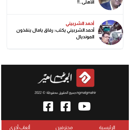
الأهلى..!!
أحمد الشربيني
أحمد الشربيني يكتب: رفاق يامال ينقذون
المونديال
الرئيسية
محترفين
ألعاب أخرى