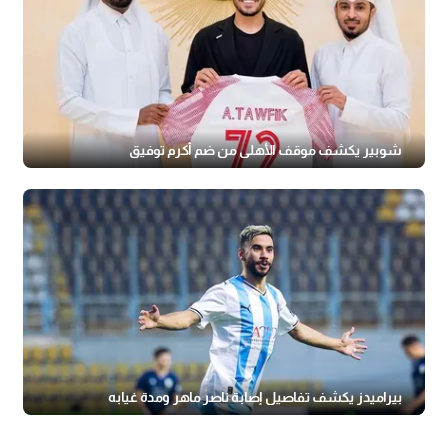
شوبير يكشف موقف الأهلي من ضم أكرم توفيق
بيراميدز يكشف تفاصيل إصابة ناصر ماهر ومدة غيابه