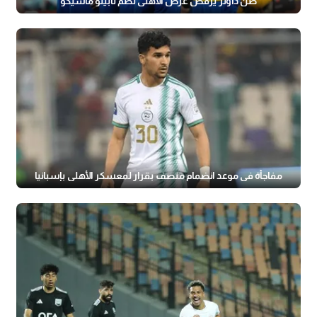
صن داونز يرفض عرض الأهلي لضم ثابيلو ماسيكو
مفاجأة في موعد انضمام منصف بقرار لمعسكر الأهلي بإسبانيا