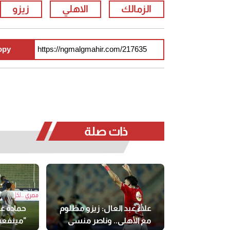
الزمالك
الاهلي
زيزو
opy
ذات صلة
علاء عبد العال: زيزو مظلوم
حمادة ع
مع الأهلي.. وناصر منسي
"مينفعش