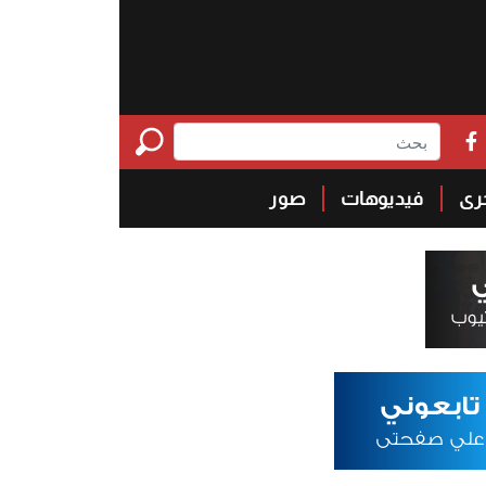
خرى
فيديوهات
صور