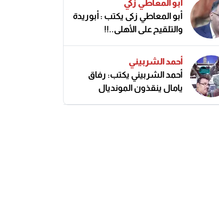
أبو المعاطي زكي
أبو المعاطي زكى يكتب : أبوريدة
والتلقيح على الأهلى..!!
أحمد الشربيني
أحمد الشربيني يكتب: رفاق
يامال ينقذون المونديال