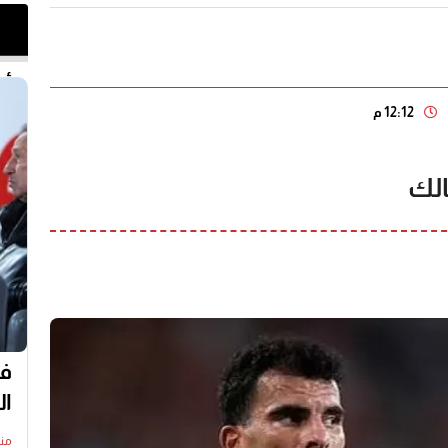
أخر 
12:12 م
الك
في
ال
منذ19 س