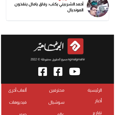
أحمد الشربيني يكتب: رفاق يامال ينقذون
المونديال
الرئيسية
محترفين
ألعاب أخرى
أخبار
سوشيال
فيديوهات
تقارير
عالمي
صور