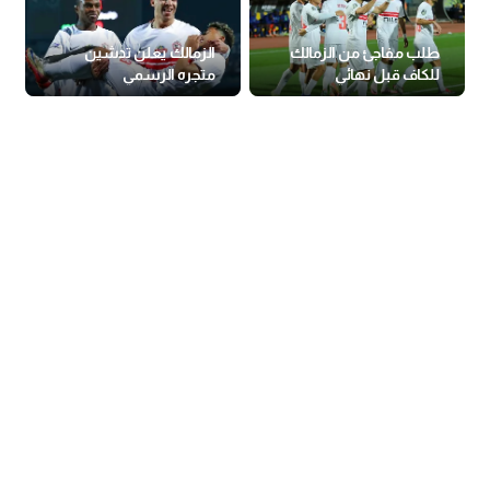
طلب مفاجئ من الزمالك
الزمالك يعلن تدشين
للكاف قبل نهائي
متجره الرسمي
الكونفدرالية