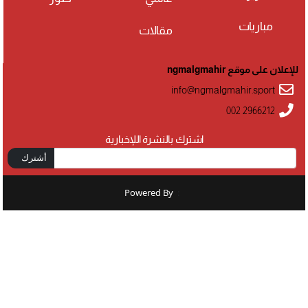
مباريات
مقالات
للإعلان على موقع ngmalgmahir
info@ngmalgmahir.sport
002 2966212
اشترك بالنشرة اللإخبارية
أشترك
Powered By
: