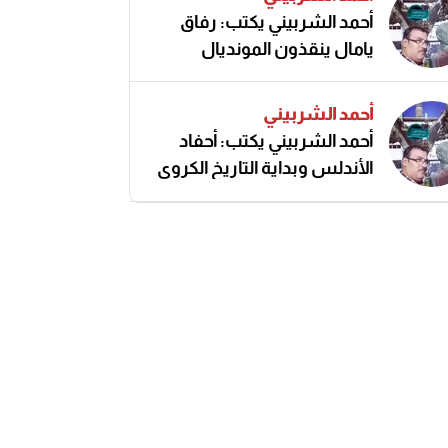
أحمد الشربيني يكتب: رفاق
يامال ينقذون المونديال
أحمد الشربيني
أحمد الشربيني يكتب: أحفاد
الأندلس وبداية التاريخ الكروي
النزيه