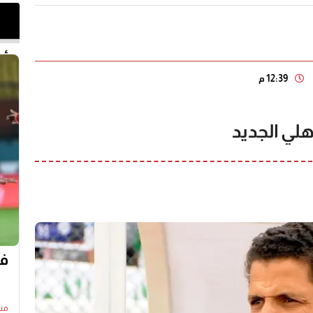
أخر 
12:39 م
لي الجديد
في
منذ14 س