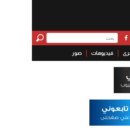
خرى
فيديوهات
صور