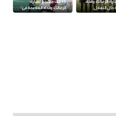
راة الزمالك واتحاد
46 ألف مشجع لمباراة
 حال التعادل
الزمالك واتحاد العاصمة في
نهائي الكونفدرالية