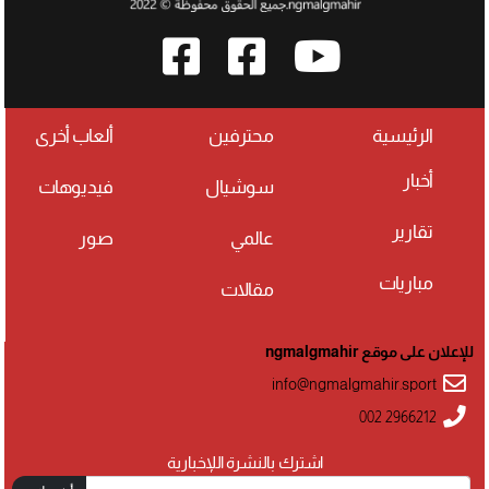
الرئيسية
محترفين
ألعاب أخرى
أخبار
سوشيال
فيديوهات
تقارير
عالمي
صور
مباريات
مقالات
للإعلان على موقع ngmalgmahir
info@ngmalgmahir.sport
002 2966212
اشترك بالنشرة اللإخبارية