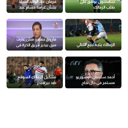
سامسون يوافق على
فرمان عبد الواحد السيد
طلب الزمالك
بشأن غرامة حسام عبد
المجيد
فاروق جعفر: مش عارف
الزمالك يتجه لبيع الثنائي
مين بيدير فريق الكرة في
الزمالك
أحمد سليمان: أوسوريو
تشكيل الزمالك المتوقع
مستمر في حال نجاح
ضد بيراميدز
قائمة حسين لبيب