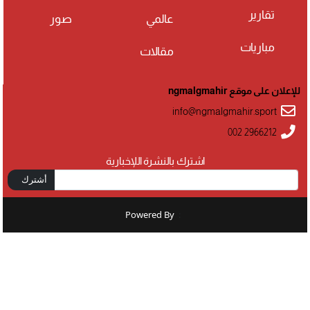
تقارير
عالمي
صور
مباريات
مقالات
للإعلان على موقع ngmalgmahir
info@ngmalgmahir.sport
002 2966212
اشترك بالنشرة اللإخبارية
أشترك
Powered By
: