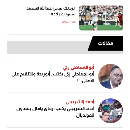
الزمالك يفاجئ عبدالله السعيد
بعقوبات رادعة
منذ21 ساعة
مقالات
أبو المعاطي زكي
أبو المعاطي زكى يكتب : أبوريدة والتلقيح على
الأهلى..!!
أحمد الشربيني
أحمد الشربيني يكتب: رفاق يامال ينقذون
المونديال