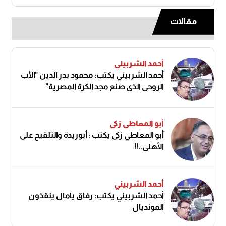
مقالات
أحمد الشربيني
أحمد الشربيني يكتب: محمود بدر الدين "الأب
الروحي الذي صنع مجد الكرة المصرية"
أبو المعاطي زكي
أبو المعاطي زكى يكتب : أبوريدة والتلقيح على
الأهلى..!!
أحمد الشربيني
أحمد الشربيني يكتب: رفاق يامال ينقذون
المونديال