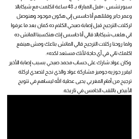
سبورتشس : «قبل المباراة بـ 48 ساعة اتكلمت مع شيكابالا
وعمر جابر وقلتلهم أنا حاسس إني هكون موجود وهنوصل
لركلات الترجيح قبل إصابة صبحي الكلام ده كمان بعد ما عرفوا
اني هلعب شيكابالا قالي أنا حاسس إنك هتكسبنا الماتش ده
ولما روحنا ركلات الترجيح قالي الماتش بتاعك ومش هينفع
اكلمك تاني في أي حاجة لأنك مستعد لكده».
وكان عواد شارك على حساب محمد صبحي بسبب إصابة الأخير
ليقرر جوزيه جوميز مشاركة عواد والذي نجح لتصدي لركلة
ترجيح من أمام المغربي يحيى عطية الله ليساهم في تتويج
الأبيض باللقب الخامس في تاريخه.