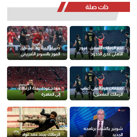
ذات صلة
نجم الزمالك السابق: غرور
حسام المندوه: نستحق
الأهلي عدى الحدود
الفوز بالسوبر الأفريقي
رغم الأزمات الكبيرة
صفقات قوية على أعتاب
موعد عودة بعثة الزمالك
الزمالك (تفاصيل)
إلى القاهرة
شوبير يكشف برنامجه
الزمالك يجدد عقد عواد
الجديد