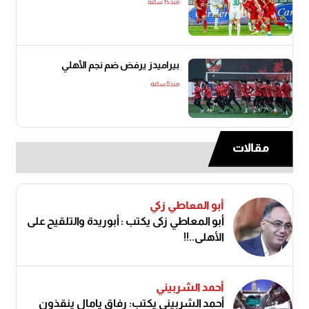
منذ15 ساعة
بيراميدز يرفض ضم نجم الأهلي
منذ8 ساعة
مقالات
أبو المعاطي زكي
أبو المعاطي زكى يكتب : أبوريدة والتلقيح على
الأهلى..!!
أحمد الشربيني
أحمد الشربيني يكتب: رفاق يامال ينقذون