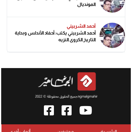
المونديال
أحمد الشربيني
أحمد الشربيني يكتب: أحفاد الأندلس وبداية
التاريخ الكروي النزيه
الرئيسية
محترفين
ألعاب أخرى