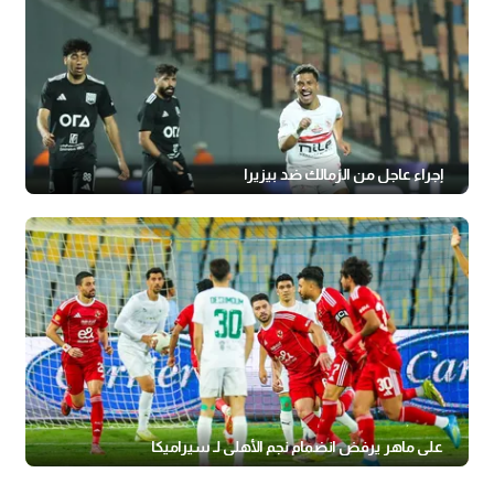
إجراء عاجل من الزمالك ضد بيزيرا
علي ماهر يرفض انضمام نجم الأهلي لـ سيراميكا