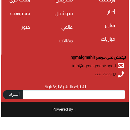
أخبار
سوشيال
فيديوهات
تقارير
عالمي
صور
مباريات
مقالات
للإعلان على موقع ngmalgmahir
info@ngmalgmahir.sport
002 2966212
اشترك بالنشرة اللإخبارية
أشترك
Powered By
: