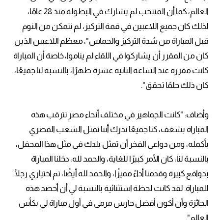
العالم، كما أن المنتخب لم يشارك في البطولة منذ 28 عامًا،
لذلك كان جميع اللاعبين في قمة التركيز، لم نتمكن من النوم
قبل المباراة من شدة التركيز والحماس"، معظم اللاعبين الذين
كان من المقرر أن يشاركوا في اللقاء لم يناموا، خاصة أن المباراة
كانت مقررة عند الساعة الثانية عشرة ظهرًا، بالنسبة لنا جميعًا،
كان ذلك حلمًا تحقق".
وأضاف: "كانت الجماهير في مختلف أنحاء مصر تترقب هذه
المباراة بشغف، كنا جميعًا ندرك أننا نمثل الشعب المصري
بأكمله، ومن دواعي الفخر أن تمثل بلدك في مثل هذا المحفل،
بالنسبة لنا، كان الأمر كبيرًا للغاية، والحمد لله، دخلنا المباراة
بدوافع كبيرة وقدمنا أداءً مميزًا، والحمد لله أيضًا، تم اختياري رجلًا
للمباراة. لقد كانت لحظة استثنائية بالنسبة لي أن أحصد هذه
الجائزة وأن أكون أفضل حارس مرمى في أول مباراة لي بكأس
العالم".