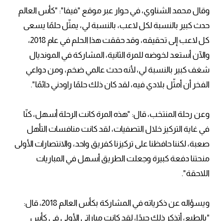
وقال محمد الشناوي، في حوار عبر موقع "فيفا": "كأس العالم
حدث كبير بالنسبة لكل لاعب، بالنسبة لي، يمثّل حلمًا يسعى
كل لاعب إلى تحقيقه، وقد حققت هذا الحلم في عام 2018،
والآن أستعد لخوضه للمرة الثانية، المشاركة في المونديال
شغف كبير بالنسبة لي، لأنه حدث عالمي ضخم، ومن دواعي
الفخر أن أمثّل بلادي فيه، لقد كان ذلك حلمًا راودني دائمًا".
وعن رحلة المنتخب، قال: "هذه المرة كانت الرحلة أسهل، كنّا
في غاية التركيز خلال التصفيات، لقد كانت منافسات التأهل
صعبة، لكننا حافظنا على تركيزنا كفريق واحد، والانتصارات الأولى
منحتنا دفعة كبيرة وجعلت الطريق أسهل في المباريات
اللاحقة".
ويسؤاله عن ذكرياته في المشاركة بكأس العالم 2018، قال:
"بالطبع، أتذكر ذلك جيدًا، لقد كانت مباراتي الأولى في كأس