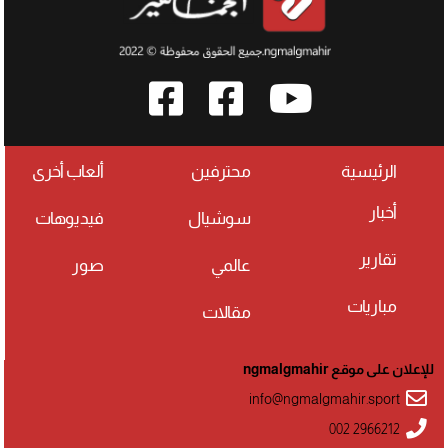
الرئيسية
محترفين
ألعاب أخرى
أخبار
سوشيال
فيديوهات
تقارير
عالمي
صور
مباريات
مقالات
للإعلان على موقع ngmalgmahir
info@ngmalgmahir.sport
002 2966212