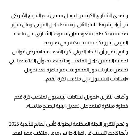
وتصدى الشناوي الكرة من ليونيل ميسي نجم الفريق الأمريكي
في أواخر شوط اللقاء الثاني، وسقط داخل المرمى. وقال تقرير
صحيفة «عكاظ» السعودية إن سقوط الشناوي على قاعدة
المرمى البارزة كاد يتسبب بكسر في ضلوعه.
وتابع التقرير أن الاتحاد الدولي لكرة القدم «فيفا» فرض قوانين
لحماية اللاعبين داخل الملعب وما يحيط به، وأن الـ12 ملعبا التي
تحتضن مباريات دور المجموعات غير جاهزة بعد تحويل
«استادات البيسبول» إلى ملاعب لكرة القدم.
وأضاف التقرير: «تحويل استادات البيسبول لملاعب كرة قدم
خطوة مبتكرة تعتمد على تعديل البنية ليصبح مناسبا».
واتهم التقرير اللجنة المنظمة لبطولة كأس العالم للأندية 2025
بأنها كادت تتسبب في إصابة حارس مرمى منتخب مصر لعدم