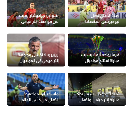
بعثة الأهلي تصل
شوبير: جراديشار يغيب
نيوجيرسي استعدادا
عن مواجهة إنتر ميامي
لمواجهة بالميراس
فيفا يواجه أزمة بسبب
ريبيرو: لا نخشى مواجهة
مباراة افتتاح مونديال
إنتر ميامي في المونديال
الأندية
"فيفا" يخفض أسعار تذاكر
ماسكيرانو: مواجهة
مباراة إنتر ميامي والأهلي
الأهلي في كأس العالم
حاسمة