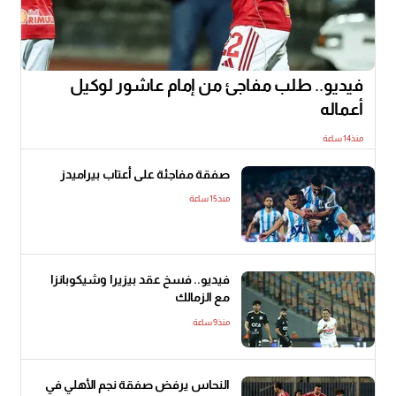
فيديو.. طلب مفاجئ من إمام عاشور لوكيل
أعماله
منذ14 ساعة
صفقة مفاجئة على أعتاب بيراميدز
منذ15 ساعة
فيديو.. فسخ عقد بيزيرا وشيكوبانزا
مع الزمالك
منذ9 ساعة
النحاس يرفض صفقة نجم الأهلي في