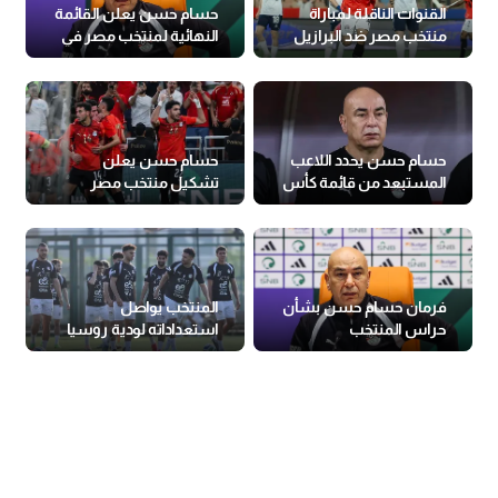
القنوات الناقلة لمباراة
حسام حسن يعلن القائمة
منتخب مصر ضد البرازيل
النهائية لمنتخب مصر في
قبل كأس العالم
كأس العالم
حسام حسن يحدد اللاعب
حسام حسن يعلن
المستبعد من قائمة كأس
تشكيل منتخب مصر
العالم
لمواجهة روسيا
فرمان حسام حسن بشأن
المنتخب يواصل
حراس المنتخب
استعداداته لودية روسيا
بمشاركة مرموش وعبد
الكريم