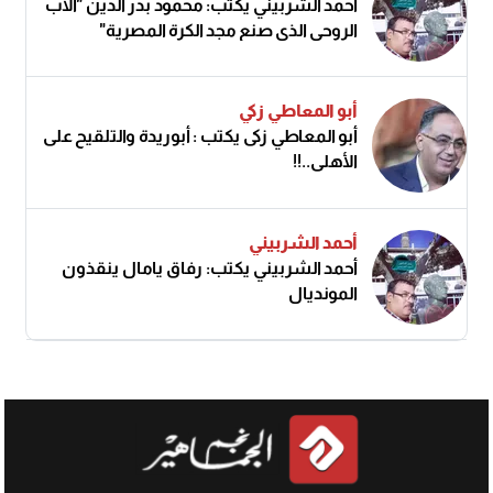
أحمد الشربيني يكتب: محمود بدر الدين "الأب
الروحي الذي صنع مجد الكرة المصرية"
أبو المعاطي زكي
أبو المعاطي زكى يكتب : أبوريدة والتلقيح على
الأهلى..!!
أحمد الشربيني
أحمد الشربيني يكتب: رفاق يامال ينقذون
المونديال