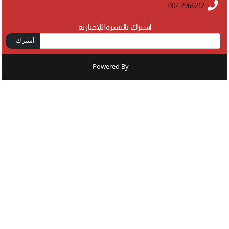
002 2966212
اشترك بالنشرة اللإخبارية
أشترك
Powered By
: