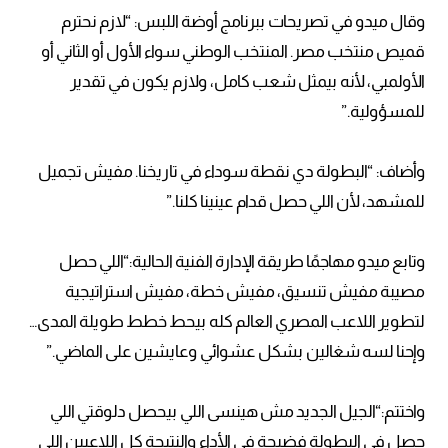
وقال ميدو في تصريحات ببرنامج أوضة اللبس: “لازم نحترم
قميص منتخب مصر. المنتخب الوطني سواء الأول أو الثاني أو
الأولمبي، لأنه بيمثل شعب كامل، ولازم يكون في تقدير
للمسؤولية.”
وأضاف: “البطولة دي نقطة سوداء في تاريخنا. مفيش تجميل
للمشهد، لأن اللي حصل قدام عينينا كلنا.”
وتابع ميدو مهاجمًا طريقة الإدارة الفنية الحالية:“اللي حصل
مصيبة مفيش تنسيق، مفيش خطة، مفيش استراتيجية
لتطوير اللاعب المصري العالم كله بيحط خطط طويلة المدى…
وإحنا لسه شغالين بشكل عشوائي وعايشين على الماضي.”
واختتم:“الجيل الجديد مش هينسى اللي بيحصل دلوقتي اللي
حصل في البطولة فضيحة في الأداء والنتيجة كل اللاعبين اللي