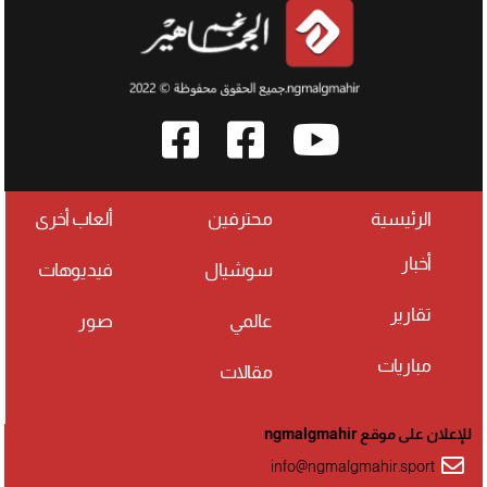
الرئيسية
محترفين
ألعاب أخرى
أخبار
سوشيال
فيديوهات
تقارير
عالمي
صور
مباريات
مقالات
للإعلان على موقع ngmalgmahir
info@ngmalgmahir.sport