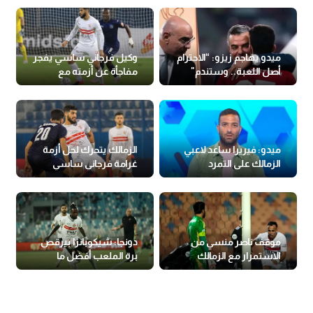
ميدو يهاجم زيزو: “الاحترام
وكيل فرجاني ساسي يفجر
أصل اللعبة.. وستندم"
مفاجأة عن أزمته مع
الزمالك
ميدو: فيريرا ساعد لاعبي
الزمالك يتحرك لحل أزمة
الزمالك على التمرد
غرامة فرجاني ساسي
موقف ناصر منسي من
دونجا: شيكوبانزا بيرقص
الاستمرار مع الزمالك
برة الملعب أفضل ما
بيلعب