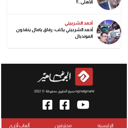
الأهلى..!!
أحمد الشربيني
أحمد الشربيني يكتب: رفاق يامال ينقذون
المونديال
الرئيسية
محترفين
ألعاب أخرى