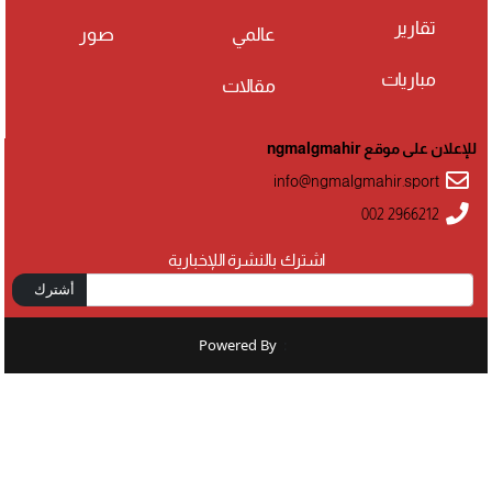
تقارير
عالمي
صور
مباريات
مقالات
للإعلان على موقع ngmalgmahir
info@ngmalgmahir.sport
002 2966212
اشترك بالنشرة اللإخبارية
أشترك
Powered By
: