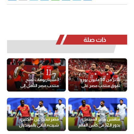
ذات صلة
بأكثر من 80 مليون يورو..
3 سيناريوهات تمنح
تفوق منتخب مصر على
منتخب مصر التأهل إلى
إيران
دور الـ 32 قبل مواجهة
إيران
منافس مصر المحتمل
مصر تبحث عن «الكلين
بدور الـ32 في كأس العالم
شيت» الثاني بالمونديال