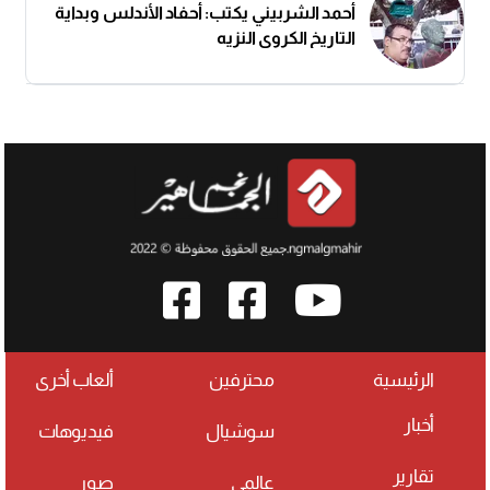
أحمد الشربيني يكتب: أحفاد الأندلس وبداية
التاريخ الكروي النزيه
الرئيسية
محترفين
ألعاب أخرى
أخبار
سوشيال
فيديوهات
تقارير
عالمي
صور