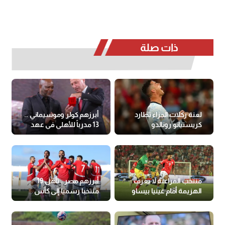
ذات صلة
لعنة ركلات الجزاء تطارد
أبرزهم كولر وموسيماني ..
كريستيانو رونالدو
13 مدرباً للأهلي في عهد
الخطيب
منتخب الفراعنة لا يعرف
أبرزهم مصر.. تأهل 19
الهزيمة أمام غينيا بيساو
منتخبا رسميا إلى كأس
العالم