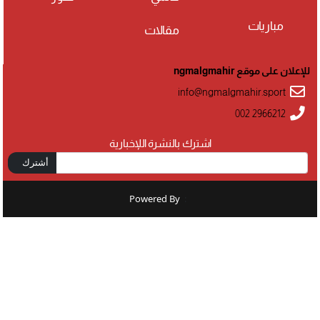
مباريات
مقالات
للإعلان على موقع ngmalgmahir
info@ngmalgmahir.sport
002 2966212
اشترك بالنشرة اللإخبارية
أشترك
Powered By
: