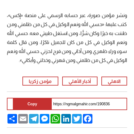
ونشر مؤمن صورة، عبر حسابه الرسمي على منصة «إكس»،
كتب عليها: «حسبي الله ونعم الوكيل في كل من ظلمني ومن
ظننت به خيرًا وكان شرًّا، ومن استغل طيبتي معه. حسبي الله
ونعم الوكيل في كل من كان للجميل ناكرًا، ومن قال كلمة
سوء وراء ظهري ومن آذاني ومن فرح لحزني. حسبي الله ونعم
الوكيل في كل من ظلمني ومن قهرني وخذلني وأبكاني».
الاهلي
أخبار الأهلي
مؤمن زكريا
Copy
Share
Email
Telegram
Messenger
WhatsApp
LinkedIn
Twitter
Facebook