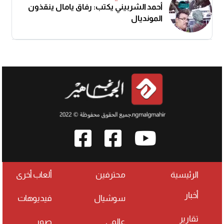
أحمد الشربيني يكتب: رفاق يامال ينقذون
المونديال
الرئيسية
محترفين
ألعاب أخرى
أخبار
سوشيال
فيديوهات
تقارير
عالمي
صور