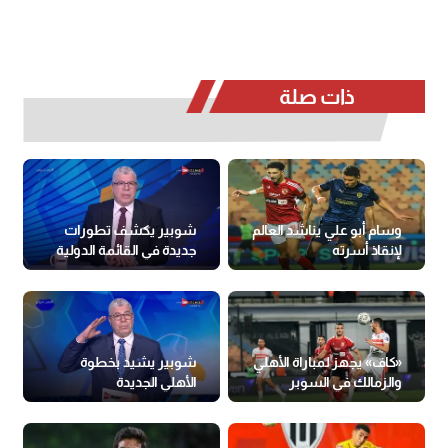
ذات صلة
وسام أبو علي يناشد العالم
شوبير يكشف تطورات
لإنقاذ أسرته
جديدة في القائمة الدولية
للحكام
«كاف» يجهز لمباراة الأهلي
شوبير يشيد بخطوة
والزمالك في السوبر
الأهلي الجديدة
الأفريقي