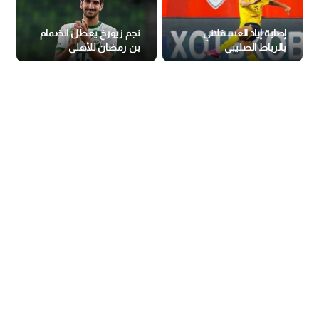
إصابة إياد العسقلاني
نجم زيورخ يعطل انضمام
بالرباط الصليبي
بن رمضان للأهلي