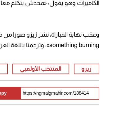
الكاميرات وهو يقول: «محدش يتكلم معايا
something burning»، وترجمتا باللغة العربية: «أشم رائحة شيئا يحترق».
زيزو
المنتخب الأولمبي
opy