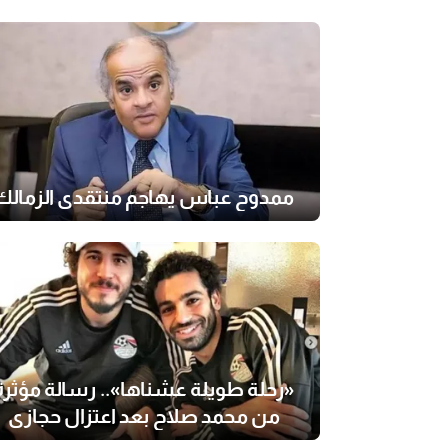
ممدوح عباس يهاجم منتقدي الزمالك
«رحلة طويلة عشناها».. رسالة مؤثرة
من محمد صلاح بعد اعتزال حجازي