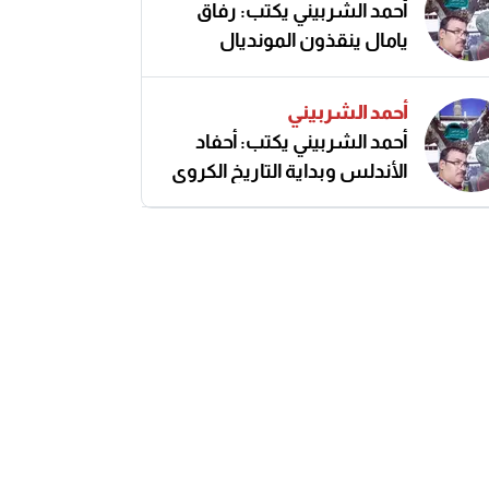
أحمد الشربيني يكتب: رفاق
يامال ينقذون المونديال
أحمد الشربيني
أحمد الشربيني يكتب: أحفاد
الأندلس وبداية التاريخ الكروي
النزيه