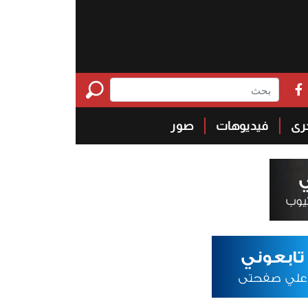
خرى
فيديوهات
صور