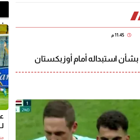
أخر 
11:45 م
بشأن استبداله أمام أوزبكستان
عل
لـ
منذ11 س