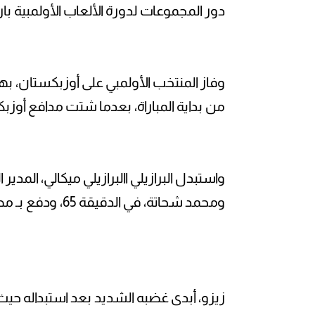
دور المجموعات لدورة الألعاب الأولمبية باريس 
من بداية المباراة، بعدما شتت مدافع أوزب
واستبدل البرازيلي االبرازيلي ميكالي، المدي
ومحمد شحاتة، في الدقيقة 65، ودفع بـ مصطفى سعد ميسي وأحمد عاطف قطة.
زيزو، أبدى غضبه الشديد بعد استبداله ح