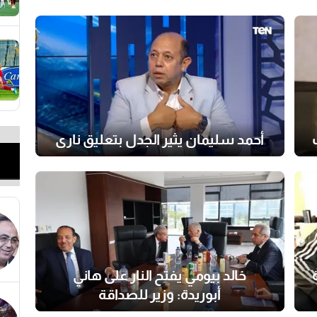
أحمد سليمان يثير الجدل بتعليق ناري
خالد بيومي يفتح النار على هاني
أبوريدة: وزير للصداقة