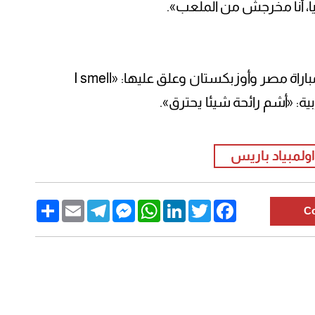
، أنا مخرجش من الملعب».
وعقب نهاية المباراة، نشر زيزو صورا من مباراة مصر وأوزبكستان وعلق عليها: «I smell
اولمبياد باريس
Share
Email
Telegram
Messenger
WhatsApp
LinkedIn
Twitter
Facebook
C