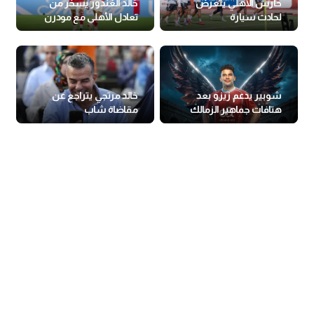
حارس الأهلي يتعرض
خالد الغندور يسخر من
لحادث سيارة
تعادل الأهلي مع مودرن
شوبير يدعم زيزو بعد
خالد مرتجي يتراجع عن
هتافات جماهير الزمالك
مقاضاة شاب