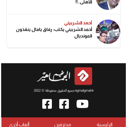
الأهلى..!!
أحمد الشربيني
أحمد الشربيني يكتب: رفاق يامال ينقذون
المونديال
الرئيسية
محترفين
ألعاب أخرى