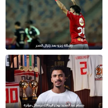
رسالة زيزو بعد زلزال الفجر
حسام عبد المجيد يودع الزمالك برسائل مؤثرة