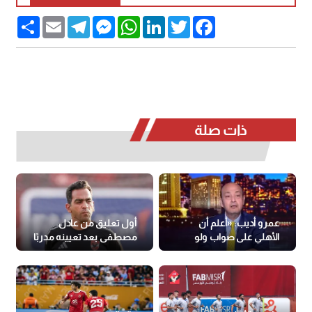
Share
Email
Telegram
Messenger
WhatsApp
LinkedIn
Twitter
Facebook
ذات صلة
عمرو أديب: «أعلم أن
أول تعليق من عادل
الأهلي على صواب ولو
مصطفى بعد تعيينه مدربًا
أخطأ»
للأهلي