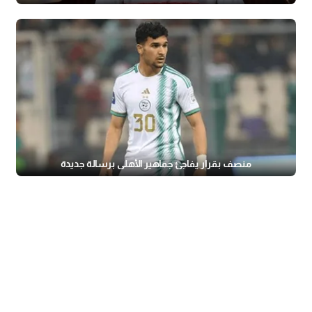
منصف بقرار يفاجئ جماهير الأهلي برسالة جديدة