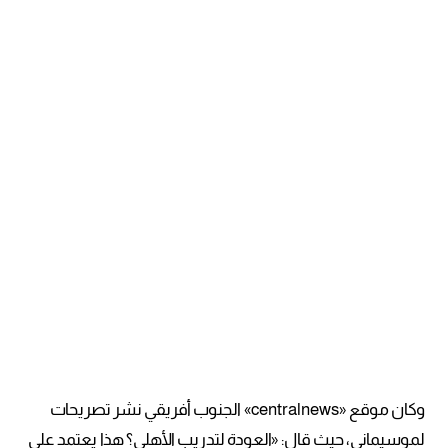
وكان موقع «centralnews» الجنوب أفريقي نشر تصريحات
لموسيماني، حيث قال: «العودة لتدريب الأهلي؟ هذا يعتمد على