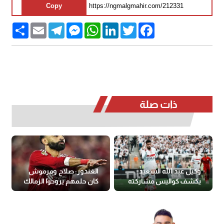
Copy
Share
Email
Telegram
Messenger
WhatsApp
LinkedIn
Twitter
Facebook
ذات صلة
وكيل عبد الله السعيد
الغندور: صلاح ومرموش
يكشف كواليس مشاركته
كان حلمهم يروحوا الزمالك
أمام بيراميدز رغم الإصابة