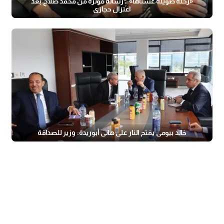
«رحلة طويلة عشناها».. رسالة مؤثرة من محمد صلاح بعد
اعتزال حجازي
خالد بيومي يفتح النار على هاني أبوريدة: وزير للصداقة