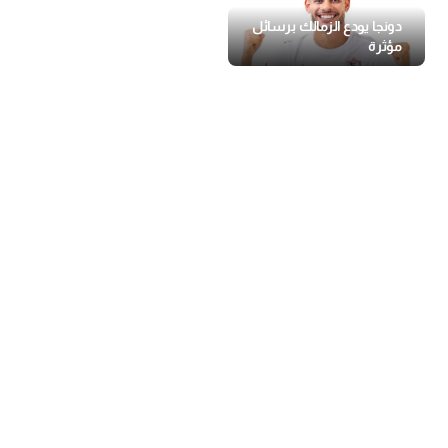
دونجا يودع الزمالك برسائل
مؤثرة