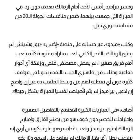
وخسر بيراميدز أمس الأحد، أمام الزمالك بهدف دون رد، في
المباراة التي جمعت بينهما، ضمن منافسات الجولة الـ20 من
مسابقة دوري نايل.
وكتب «ميدو»، عبر حسابه على منصة «إكس»: «يوروشيتش لم
يحترم الزمالك بالقدر الكافي، لعب مباراة مفتوحة كأنه يلعب
أمام فريق صغير!!، لم يعطي مصطفى فتحي وزلاكة أي أدوار
دفاعية وطلب من ظهيري الجنب بالتقدم سويا في مواقف
كثيرة دون أي تغطية لهم من وسط الملعب ده غير إن واضح
إن لاعبي بيراميدز لم يتم تأهيلهم نفسيا للمباراة بشكل جيد!!».
أضاف: «في المباريات الكبيرة الاهتمام بالتفاصيل الصغيرة
واحترامك للخصم دون خوف هو من يصنع الفارق وامبارح
الزمالك احترم بيراميدز ولعب قدامه وهو عارف كويس أوي إنه
بيلاعب بطل أفريقيا. الزمالك لم يعتمد على اسمه وتاريخه