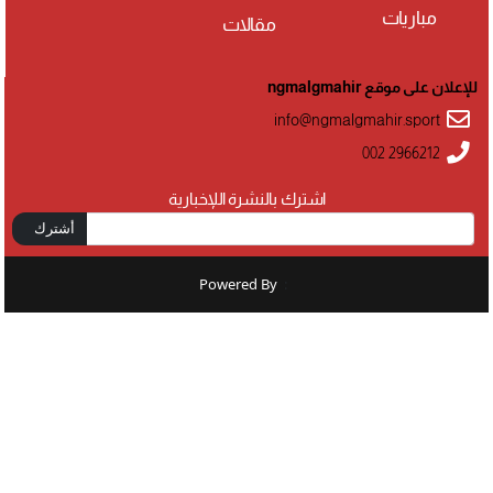
مباريات
مقالات
للإعلان على موقع ngmalgmahir
info@ngmalgmahir.sport
002 2966212
اشترك بالنشرة اللإخبارية
أشترك
Powered By
: