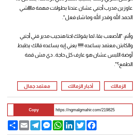
عاوزين مدرب أجنبي عشان عندنا بطولات مهمة مااااشي
الحمد الله وقدر الله وما شاء فعل".
وأتم: "الأصعب بقا، لما يقولك احنا هنجيب مدير فني أجنبي
والكابتن معتمد يساعده !!!!!! يعني إيه يساعده قالك يظبط
أوضة اللبس عشان هو عارف كل حاجة.. دي مش قمة
الطمع؟".
الزمالك
أخبار الزمالك
معتمد جمال
Copy
Share
Email
Telegram
Messenger
WhatsApp
LinkedIn
Twitter
Facebook