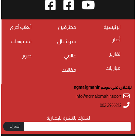
الرئيسية
محترفين
ألعاب أخرى
أخبار
سوشيال
فيديوهات
تقارير
عالمي
صور
مباريات
مقالات
للإعلان على موقع ngmalgmahir
info@ngmalgmahir.sport
002 2966212
اشترك بالنشرة اللإخبارية
أشترك