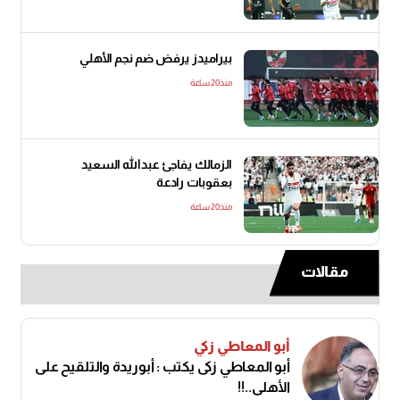
بيراميدز يرفض ضم نجم الأهلي
منذ20 ساعة
الزمالك يفاجئ عبدالله السعيد
بعقوبات رادعة
منذ20 ساعة
مقالات
أبو المعاطي زكي
أبو المعاطي زكى يكتب : أبوريدة والتلقيح على
الأهلى..!!