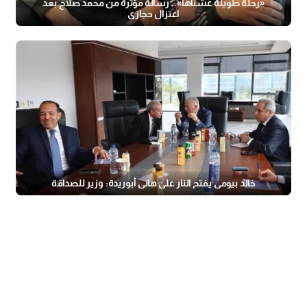
«رحلة طويلة عشناها».. رسالة مؤثرة من محمد صلاح بعد
اعتزال حجازي
خالد بيومي يفتح النار على هاني أبوريدة: وزير للصداقة