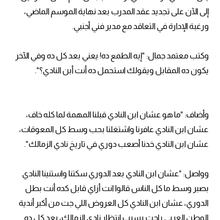
إلى الآن على تجديد عقد المدرب بعد نهاية الموسم الماضي،
ورغبة الإدارة في التعاقد مع مدير فني أجنبي.
وكتب معتمد جمال: "إيه الطمع ده! يعني بعد كل ده وفي الآخر
يكون ده المقابل ويقولك استحمل ده أنت أبن النادي؟".
وأضاف: "ما هو عشان ابن النادي قبلنا المهمة لما كله خاف،
عشان ابن النادي عافرنا واشتغلنا بحب وسط كل المعوقات،
عشان ابن النادي خدنا أصعب دوري في تاريخ نادي الزمالك".
وواصل: "عشان ابن النادي بعد الدوري سكتنا واستنينا النادي
بصبر وسط ما كل الناس قالوا انت أزاي قابل كده أنت بطل
الدوري، عشان ابن النادي كل العروض اللي جت من أكبر أندية
الوطن العربي راحت بسبب انتظار نادي الزمالك، بعد كل ده